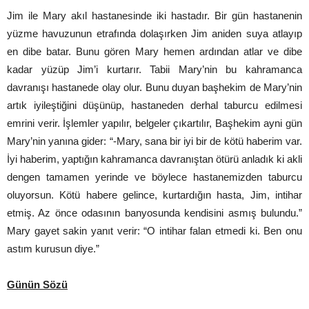
Jim ile Mary akıl hastanesinde iki hastadır. Bir gün hastanenin
yüzme havuzunun etrafında dolaşırken Jim aniden suya atlayıp
en dibe batar. Bunu gören Mary hemen ardından atlar ve dibe
kadar yüzüp Jim’i kurtarır. Tabii Mary’nin bu kahramanca
davranışı hastanede olay olur. Bunu duyan başhekim de Mary’nin
artık iyileştiğini düşünüp, hastaneden derhal taburcu edilmesi
emrini verir. İşlemler yapılır, belgeler çıkartılır, Başhekim ayni gün
Mary’nin yanına gider: “-Mary, sana bir iyi bir de kötü haberim var.
İyi haberim, yaptığın kahramanca davranıştan ötürü anladık ki akli
dengen tamamen yerinde ve böylece hastanemizden taburcu
oluyorsun. Kötü habere gelince, kurtardığın hasta, Jim, intihar
etmiş. Az önce odasının banyosunda kendisini asmış bulundu.”
Mary gayet sakin yanıt verir: “O intihar falan etmedi ki. Ben onu
astım kurusun diye.”
Günün Sözü