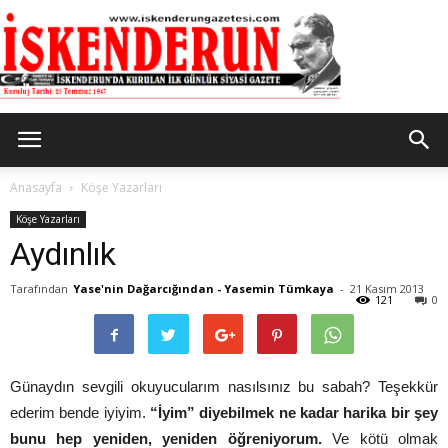
İskenderun
Anasayfa
Köşe Yazarları
Köşe Yazarları
Aydınlık
Gazetesi
Tarafından
Yase'nin Dağarcığından - Yasemin Tümkaya
-
21 Kasım 2013
121
0
Günaydın sevgili okuyucularım nasılsınız bu sabah? Teşekkür
ederim bende iyiyim.
“İyim” diyebilmek ne kadar harika bir şey
bunu hep yeniden, yeniden öğreniyorum.
Ve kötü olmak