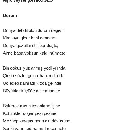
Aşık Veysel ŞATIROĞLU
Durum
Dünya debdil oldu durum değişti.
Kimi aya gider kimi cennete.
Dünya güzellendi itibar düştü,
Anne baba yoksun kaldı hürmete.
Bin dokuz yüz altmış yedi yılında
Çirkin sözler gezer halkın dilinde
Ud edep kalmadı kızda gelinde
Büyükler küçüğe gelir minnete
Bakmaz mısın insanların işine
Kötülükler doğar peşi peşine
Mezhep kavgasından din dövüşüne
Sanki varıp sığmamışlar cennete.