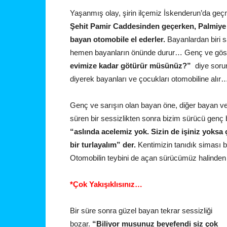
Yaşanmış olay, şirin ilçemiz İskenderun’da geçm
Şehit Pamir Caddesinden geçerken, Palmiye 
bayan otomobile el ederler.
Bayanlardan biri sa
hemen bayanların önünde durur… Genç ve göst
evimize kadar götürür müsünüz?”
diye soru
diyerek bayanları ve çocukları otomobiline alır
Genç ve sarışın olan bayan öne, diğer bayan ve 
süren bir sessizlikten sonra bizim sürücü genç 
“aslında acelemiz yok. Sizin de işiniz yoksa ç
bir turlayalım” der.
Kentimizin tanıdık siması bu
Otomobilin teybini de açan sürücümüz halin
*Çok Yakışıklısınız…
Bir süre sonra güzel bayan tekrar sessizliği
bozar.
“Biliyor musunuz beyefendi siz çok