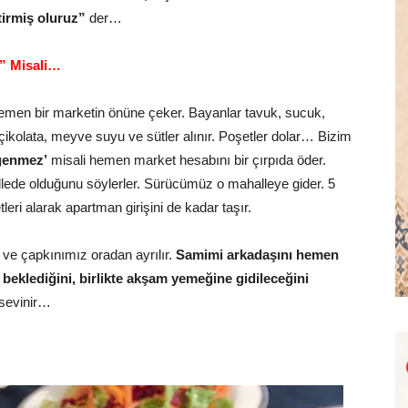
tirmiş oluruz”
der…
” Misali…
 hemen bir marketin önüne çeker. Bayanlar tavuk, sucuk,
 çikolata, meyve suyu ve sütler alınır. Poşetler dolar… Bizim
rgenmez’
misali hemen market hesabını bir çırpıda öder.
llede olduğunu söylerler. Sürücümüz o mahalleye gider. 5
eri alarak apartman girişini de kadar taşır.
ve çapkınımız oradan ayrılır.
Samimi arkadaşını hemen
n beklediğini, birlikte akşam yemeğine gidileceğini
 sevinir…