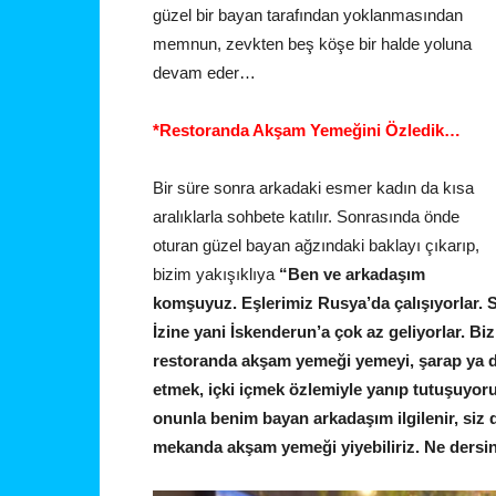
güzel bir bayan tarafından yoklanmasından
memnun, zevkten beş köşe bir halde yoluna
devam eder…
*Restoranda Akşam Yemeğini Özledik…
Bir süre sonra arkadaki esmer kadın da kısa
aralıklarla sohbete katılır. Sonrasında önde
oturan güzel bayan ağzındaki baklayı çıkarıp,
bizim yakışıklıya
“Ben ve arkadaşım
komşuyuz. Eşlerimiz Rusya’da çalışıyorlar. Sa
İzine yani İskenderun’a çok az geliyorlar. Bi
restoranda akşam yemeği yemeyi, şarap ya da
etmek, içki içmek özlemiyle yanıp tutuşuyor
onunla benim bayan arkadaşım ilgilenir, siz d
mekanda akşam yemeği yiyebiliriz. Ne dersi