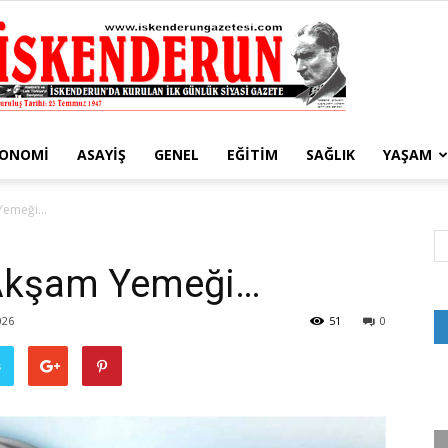
KONOMI
ASAYIŞ
GENEL
EĞITIM
SAĞLIK
YAŞAM
İskenderun
 Yemeği…
 Akşam Yemeği…
Gazetesi
026
51
0
ş