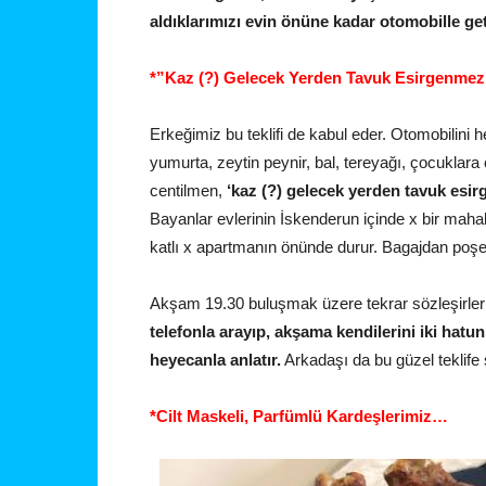
aldıklarımızı evin önüne kadar otomobille ge
*”Kaz (?) Gelecek Yerden Tavuk Esirgenmez
Erkeğimiz bu teklifi de kabul eder. Otomobilini
yumurta, zeytin peynir, bal, tereyağı, çocuklara
centilmen,
‘kaz (?) gelecek yerden tavuk esi
Bayanlar evlerinin İskenderun içinde x bir maha
katlı x apartmanın önünde durur. Bagajdan poşetl
Akşam 19.30 buluşmak üzere tekrar sözleşirler 
telefonla arayıp, akşama kendilerini iki hatu
heyecanla anlatır.
Arkadaşı da bu güzel teklife
*Cilt Maskeli, Parfümlü Kardeşlerimiz…