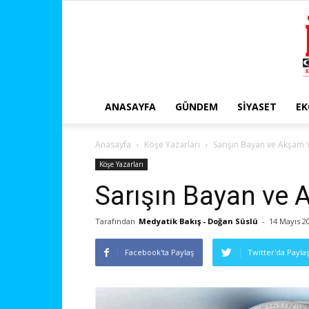
ANASAYFA
GÜNDEM
SIYASET
E
Anasayfa
Köşe Yazarları
Sarışın Bayan ve Akşam
Köşe Yazarları
Sarışın Bayan ve
Tarafından
Medyatik Bakış - Doğan Süslü
-
14 Mayıs 2
Facebook'ta Paylaş
Twitter'da Payla