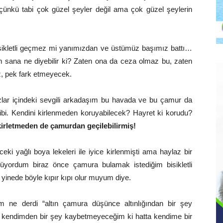
nkü tabi çok güzel şeyler değil ama çok güzel şeylerin
isikletli geçmez mi yanımızdan ve üstümüz başımız battı…
kim sana ne diyebilir ki? Zaten ona da ceza olmaz bu, zaten
z, pek fark etmeyecek.
lar içindeki sevgili arkadaşım bu havada ve bu çamur da
 gibi. Kendini kirlenmeden koruyabilecek? Hayret ki korudu?
kirletmeden de çamurdan geçilebilirmiş!
ki yağlı boya lekeleri ile iyice kirlenmişti ama haylaz bir
ünüyordum biraz önce çamura bulamak istediğim bisikletli
inede böyle kıpır kıpı olur muyum diye.
ne derdi “altın çamura düşünce altınlığından bir şey
im kendimden bir şey kaybetmeyeceğim ki hatta kendime bir