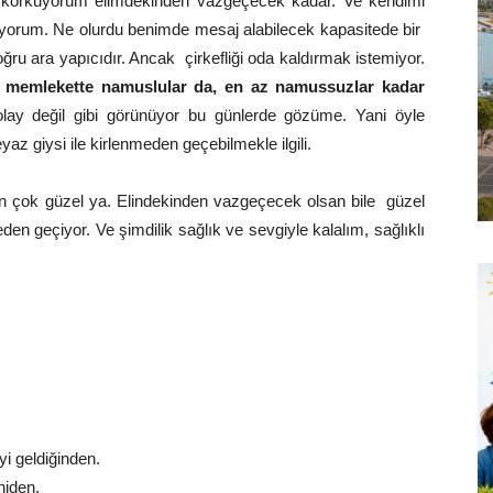
en korkuyorum elimdekinden vazgeçecek kadar. Ve kendimi
yorum. Ne olurdu benimde mesaj alabilecek kapasitede bir
ru ara yapıcıdır. Ancak çirkefliği oda kaldırmak istemiyor.
ir memlekette namuslular da, en az namussuzlar kadar
y değil gibi görünüyor bu günlerde gözüme. Yani öyle
 giysi ile kirlenmeden geçebilmekle ilgili.
n çok güzel ya. Elindekinden vazgeçecek olsan bile güzel
en geçiyor. Ve şimdilik sağlık ve sevgiyle kalalım, sağlıklı
yi geldiğinden.
niden.