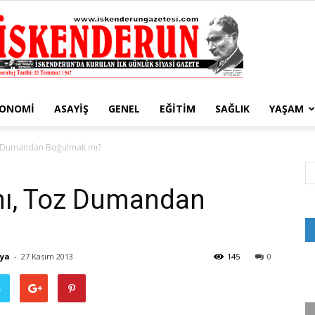
KONOMI
ASAYIŞ
GENEL
EĞITIM
SAĞLIK
YAŞAM
İskenderun
 Dumandan Boğulmak mı?
ı, Toz Dumandan
Gazetesi
aya
-
27 Kasım 2013
145
0
ş