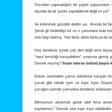
Önceden yapmadığım bir şeyler yapıyordum çü
dışında da bir şeyler yapılabilmeli değil mi ya?
Ve kirlenmek güzeldir dedim ya. Anında bir b
Şimdi git bisikletliyi tut ve o çamurlara bula 
üstü başı batmış. Yani biraz daha fazla ya da a
Hoş bendeniz içinde çok dert değil ama beyaz
“nasıl temizliği koruyabilirim” sınavına girmiş
Demek neymiş?
İnsan isterse üstünü başını 
Kotum üzerindeki çamur lekelerine karışan önce
çocuk gibi rahattı içim ve kıpır, kıpır. Düş
çocuğun yerinde çamurlara bendeniz bulansam y
Bilmiyorum denemek gerek tabi! Ama annem 
kaybetmez.” Demek yine kıpır, kıpır olabilird