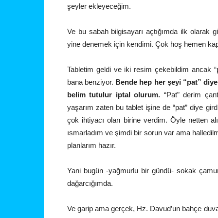
şeyler ekleyeceğim.
Ve bu sabah bilgisayarı açtığımda ilk olarak g
yine denemek için kendimi. Çok hoş hemen kapın
Tabletim geldi ve iki resim çekebildim ancak 
bana benziyor.
Bende hep her şeyi “pat” diye
belim tutulur iptal olurum.
“Pat” derim çant
yaşarım zaten bu tablet işine de “pat” diye g
çok ihtiyacı olan birine verdim. Öyle netten 
ısmarladım ve şimdi bir sorun var ama halledilm
planlarım hazır.
Yani bugün -yağmurlu bir gündü- sokak çamurl
dağarcığımda.
Ve garip ama gerçek, Hz. Davud’un bahçe duva