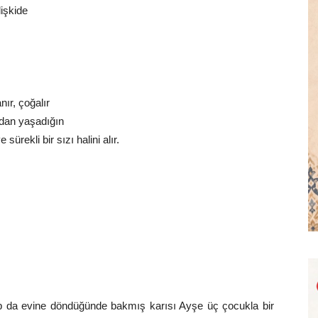
lişkide
ır, çoğalır
adan yaşadığın
ürekli bir sızı halini alır.
apıp da evine döndüğünde bakmış karısı Ayşe üç çocukla bir