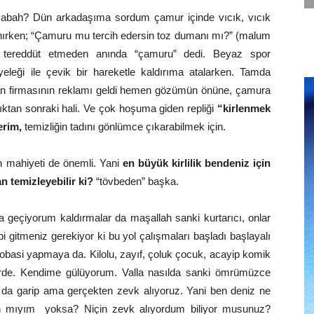
 sabah? Dün arkadaşıma sordum çamur içinde vıcık, vıcık
nırken; “Çamuru mu tercih edersin toz dumanı mı?” (malum
ç tereddüt etmeden anında “çamuru” dedi. Beyaz spor
leği ile çevik bir hareketle kaldırıma atalarken. Tamda
an firmasının reklamı geldi hemen gözümün önüne, çamura
ıktan sonraki hali. Ve çok hoşuma giden repliği
“kirlenmek
erim,
temizliğin tadını gönlümce çıkarabilmek için.
in mahiyeti de önemli. Yani
en büyük kirlilik bendeniz için
n temizleyebilir ki?
“tövbeden” başka.
eçiyorum kaldırmalar da maşallah sanki kurtarıcı, onlar
 gitmeniz gerekiyor ki bu yol çalışmaları başladı başlayalı
krobasi yapmaya da. Kilolu, zayıf, çoluk çocuk, acayip komik
yerde. Kendime gülüyorum. Valla nasılda sanki ömrümüzce
n da garip ama gerçekten zevk alıyoruz. Yani ben deniz ne
an mıyım yoksa? Niçin zevk alıyordum biliyor musunuz?