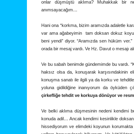
onlar düşmüştü aklıma? Muhakkak bir n
anımsayacağım…
Hani ona “korkma, bizim aramızda adaletle kara
var ama ağabeyimin tam doksan dokuz koyun
beni yendi” diyor. “Aramızda sen hüküm ver.”
orada bir mesaj vardı. Ve Hz. Davut o mesajı al
Ve bu sabah benimde gündemimde bu vardı. “
haksız olsa da, konuşarak karşısındakinin eli
konuşma sanatı ile ilgili ya da korku ve tehditl
yoluna gidildiğine inanıyorum da öyküden ç
çirkefliğe tehdit ve korkuya dönüyor ve res
Ve belki aklıma düşmesinin nedeni kendimi b
konuda adil… Ancak kendimi kesinlikle doksan 
hissediyorum ve elimdeki koyunun korumakta 