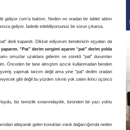
itti gidiyor com’a baktım. Neden mi oradan bir tablet aldım
ıza geliyor. İadede edebiliyorsunuz bir sorun çıkarsa.
“pat” dedi kapandı. Dikkat ediyorum bendenizin eşyaları da
 yaparım. “Pat” derim sergimi açarım “pat” derim yolda
amı omuzlar uzaklara giderim ve sürekli “pat” durumları
irdim. Önceden bir tane almıştım azıcık kullanmadan benden
alışveriş yapmak tarzım değil ama yine “pat” dedim oradan
eyecek gibi değil bu yüzden sıkıntı yok zaten ikinci üçüncü
uydu, biz temizlik sınavındaydık, türünden bir yazı yoktu
rından atlayarak gelen konukları vardı dağarcığımda neden