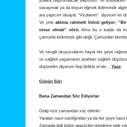
yollara başvurulacak biliyorum. Ve kötülükt
savaşmak ya da boyun eğmek ikileminde algılı
ara yapıcım olsaydı. “Vicdanım” diyorum en doğ
Ve yine
aklıma rahmetli İnönü geliyor; “B
cesur olmalı” sözü.
Ama bu o kadar da kola
çamurda kirlenmek gibi değil. Çamurdan bembeyaz
Ve sevgili okuyucularım hayat her şeye rağme
ve sağlıklı yaşamanın anahtarı sağlıklı düşünced
düşünelim diyorum hep birlikte el ele…
Yase
Günün Şiiri
Bana Zamandan Söz Ediyorlar
Gelip size zamandan söz ederler
Yaraları nasıl sardığından ya da her şeye nasıl i
Zamanla ilgili bütün atasözleri gündeme gelir ye