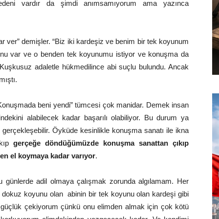
edeni vardır da şimdi anımsamıyorum ama yazınca
r ver” demişler. “Biz iki kardeşiz ve benim bir tek koyunum
u var ve o benden tek koyunumu istiyor ve konuşma da
 Kuşkusuz adaletle hükmedilince abi suçlu bulundu. Ancak
mıştı.
Konuşmada beni yendi” tümcesi çok manidar. Demek insan
ndekini alabilecek kadar başarılı olabiliyor. Bu durum ya
e gerçekleşebilir. Öyküde kesinlikle konuşma sanatı ile ikna
ıkıp
gerçeğe döndüğümüzde konuşma sanattan çıkıp
men el koymaya kadar varıyor
.
u günlerde adil olmaya çalışmak zorunda algılamam. Her
dokuz koyunu olan abinin bir tek koyunu olan kardeşi gibi
güçlük çekiyorum çünkü onu elimden almak için çok kötü