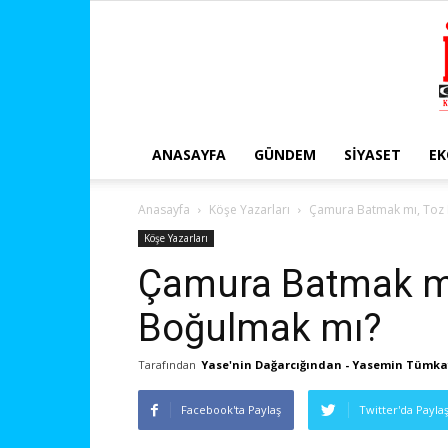
ANASAYFA
GÜNDEM
SIYASET
E
Anasayfa
Köşe Yazarları
Çamura Batmak mı, Toz
Köşe Yazarları
Çamura Batmak m
Boğulmak mı?
Tarafından
Yase'nin Dağarcığından - Yasemin Tümk
Facebook'ta Paylaş
Twitter'da Payla