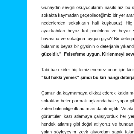
Günaydın sevgili okuyucularım nasılsınız bu
sokakta kaymadan geçebileceğimiz bir yer ara
nedenlerden sokakların hali kuşkusuz) Hi
ayakkabıları beyaz kot pantolonu ve beyaz ye
havasına ve sokağına uygun giysi? Bir deterj
bulanmış beyaz bir giysinin o deterjanla yıkand
güzeldir.” Felsefeme uygun. Kirlenmeyi sev
Tabi bazı kirler hiç temizlenemez onun için kir
“kul hakkı yemek” şimdi bu kiri hangi deterja
Çamur da kaymamaya dikkat ederek kaldırıma g
sokaktan beter parmak uçlarında bale yapar gibi
zaten balerinliğe ilk adımları da atmıştık. Ve a
görüntüler, kazı atlamaya çalışıyorduk her 
hendek atlamış gibi doğal atlıyoruz ve bunda
yalan söyleyeyim zevk alıyordum sapık fal