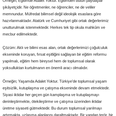
Örneğin; Eğitimde Adalet Yoktur. Eğitimden bütün paydaşlar
şikâyetçidir. Ne öğretmenler, ne öğrenciler, ne de veliler
memnundur. Müfredat bilimsel değil ideolojik esaslara göre
hazırlanmaktadır. Atatürk ve Cumhuriyet gibi ortak değerlerimiz
unutturulmak istenmektedir. Herkes tek tip okula mahkûm ve
mecbur edilmektedir.
Çözüm: Aklı ve bilimi esas alan, ortak değerlerimizi çoğulculuk
ekseninde koruyan, fırsat eşitliğini sağlayan bir eğitim reformu
yapılmalı, eğitim hem bireysel hem de toplumsal olarak
yoksulluktan kurtulmanın en önemli aracı olmalıdır.
Örneğin; Yaşamda Adalet Yoktur. Türkiye’de toplumsal yaşam
eşitsizlik, kutuplaşma ve çatışma ekseninde devam etmektedir.
Siyasi iktidar her geçen gün kamplaşma ve kutuplaşmayı
derinleştirmekte, ötekileştirme ve çatışma üzerinden iktidar
üretme siyaseti gütmektedir. Bu durum toplumsal yarılmayı
artırmakta, uzlaşma alanlarını daraltmaktadır. Bir yandan terör, bir