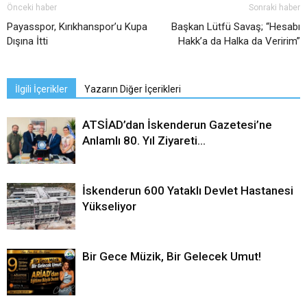
Önceki haber
Sonraki haber
Payasspor, Kırıkhanspor’u Kupa
Başkan Lütfü Savaş; “Hesabı
Dışına İtti
Hakk’a da Halka da Veririm”
İlgili İçerikler
Yazarın Diğer İçerikleri
ATSİAD’dan İskenderun Gazetesi’ne
Anlamlı 80. Yıl Ziyareti…
İskenderun 600 Yataklı Devlet Hastanesi
Yükseliyor
Bir Gece Müzik, Bir Gelecek Umut!