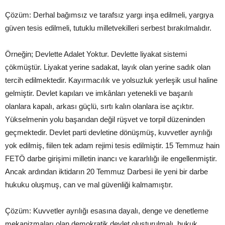
Çözüm: Derhal bağımsız ve tarafsız yargı inşa edilmeli, yargıya
güven tesis edilmeli, tutuklu milletvekilleri serbest bırakılmalıdır.
Örneğin; Devlette Adalet Yoktur. Devlette liyakat sistemi
çökmüştür. Liyakat yerine sadakat, layık olan yerine sadık olan
tercih edilmektedir. Kayırmacılık ve yolsuzluk yerleşik usul haline
gelmiştir. Devlet kapıları ve imkânları yetenekli ve başarılı
olanlara kapalı, arkası güçlü, sırtı kalın olanlara ise açıktır.
Yükselmenin yolu başarıdan değil rüşvet ve torpil düzeninden
geçmektedir. Devlet parti devletine dönüşmüş, kuvvetler ayrılığı
yok edilmiş, fiilen tek adam rejimi tesis edilmiştir. 15 Temmuz hain
FETÖ darbe girişimi milletin inancı ve kararlılığı ile engellenmiştir.
Ancak ardından iktidarın 20 Temmuz Darbesi ile yeni bir darbe
hukuku oluşmuş, can ve mal güvenliği kalmamıştır.
Çözüm: Kuvvetler ayrılığı esasına dayalı, denge ve denetleme
mekanizmaları olan demokratik devlet oluşturulmalı, hukuk