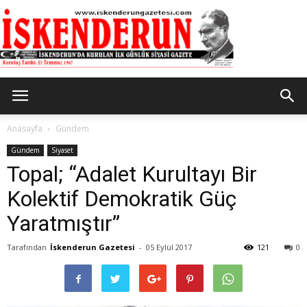
İskenderun
Anasayfa
Gündem
Gündem
Siyaset
Topal; “Adalet Kurultayı Bir
Gazetesi
Kolektif Demokratik Güç
Yaratmıştır”
Tarafından
İskenderun Gazetesi
-
05 Eylül 2017
121
0