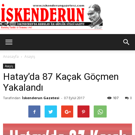
İskenderun
Anasayfa
Asayiş
Asayiş
Hatay’da 87 Kaçak Göçmen
Gazetesi
Yakalandı
Tarafından
İskenderun Gazetesi
-
07 Eylül 2017
107
0