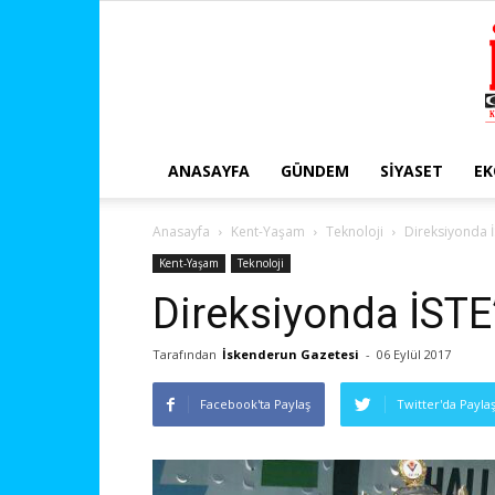
ANASAYFA
GÜNDEM
SIYASET
E
Anasayfa
Kent-Yaşam
Teknoloji
Direksiyonda İ
Kent-Yaşam
Teknoloji
Direksiyonda İSTE’
Tarafından
İskenderun Gazetesi
-
06 Eylül 2017
Facebook'ta Paylaş
Twitter'da Payla