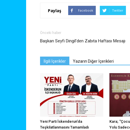
Paylaş
Facebook
Twitter
Önceki haber
Başkan Seyfi Dingil’den Zabıta Haftası Mesajı
İlgili İçerikler
Yazarın Diğer İçerikleri
Yeni Parti İskenderun’da
Kara; “Çocu
Teşkilatlanmasını Tamamladı
Yolu Sadece