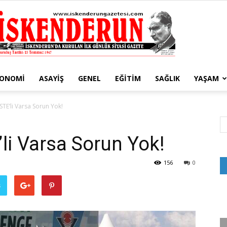
KONOMI
ASAYIŞ
GENEL
EĞITIM
SAĞLIK
YAŞAM
İskenderun
STE’li Varsa Sorun Yok!
li Varsa Sorun Yok!
Gazetesi
156
0
ş