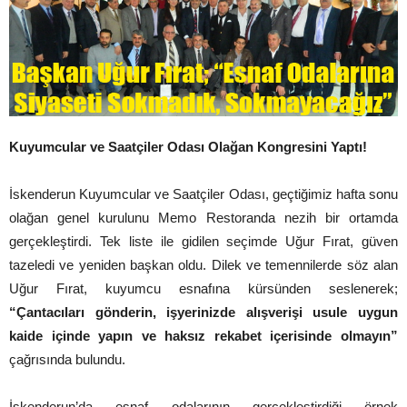
Kuyumcular ve Saatçiler Odası Olağan Kongresini Yaptı!
İskenderun Kuyumcular ve Saatçiler Odası, geçtiğimiz hafta sonu
olağan genel kurulunu Memo Restoranda nezih bir ortamda
gerçekleştirdi. Tek liste ile gidilen seçimde Uğur Fırat, güven
tazeledi ve yeniden başkan oldu. Dilek ve temennilerde söz alan
Uğur Fırat, kuyumcu esnafına kürsünden seslenerek;
“Çantacıları gönderin, işyerinizde alışverişi usule uygun
kaide içinde yapın ve haksız rekabet içerisinde olmayın”
çağrısında bulundu.
İskenderun’da esnaf odalarının gerçekleştirdiği örnek