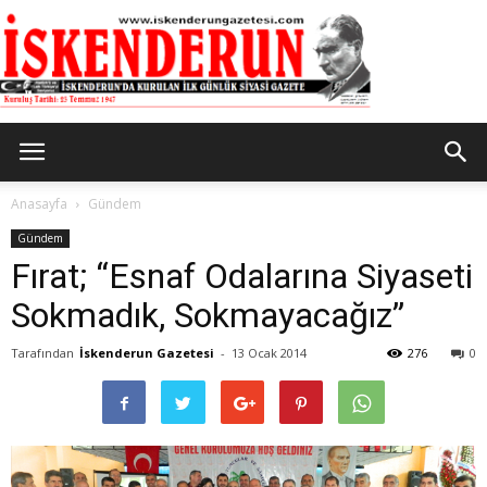
İskenderun
Anasayfa
Gündem
Gündem
Fırat; “Esnaf Odalarına Siyaseti
Gazetesi
Sokmadık, Sokmayacağız”
Tarafından
İskenderun Gazetesi
-
13 Ocak 2014
276
0