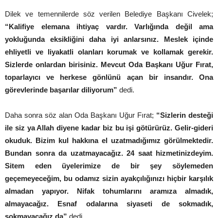
Dilek ve temennilerde söz verilen Belediye Başkanı Civelek;
“Kalifiye elemana ihtiyaç vardır. Varlığında değil ama
yokluğunda eksikliğini daha iyi anlarsınız. Meslek içinde
ehliyetli ve liyakatli olanları korumak ve kollamak gerekir.
Sizlerde onlardan birisiniz. Mevcut Oda Başkanı Uğur Fırat,
toparlayıcı ve herkese gönlünü açan bir insandır. Ona
görevlerinde başarılar diliyorum”
dedi.
Daha sonra söz alan Oda Başkanı Uğur Fırat;
“Sizlerin desteği
ile siz ya Allah diyene kadar biz bu işi götürürüz. Gelir-gideri
okuduk. Bizim kul hakkına el uzatmadığımız görülmektedir.
Bundan sonra da uzatmayacağız. 24 saat hizmetinizdeyim.
Sitem eden üyelerimize de bir şey söylemeden
geçemeyeceğim, bu odamız sizin ayakçılığınızı hiçbir karşılık
almadan yapıyor. Nifak tohumlarını aramıza almadık,
almayacağız. Esnaf odalarına siyaseti de sokmadık,
sokmayacağız da”
dedi.