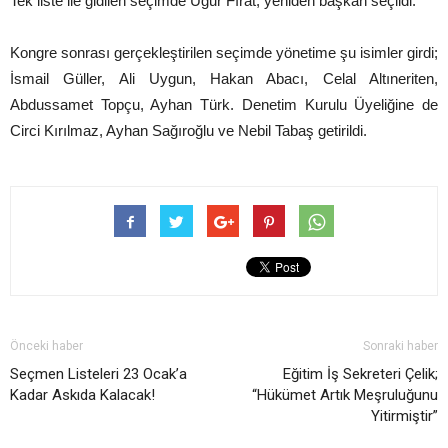
Tek liste ile gidilen seçimde Uğur Fırat, yeniden başkan seçildi.
Kongre sonrası gerçekleştirilen seçimde yönetime şu isimler girdi;
İsmail Güller, Ali Uygun, Hakan Abacı, Celal Altıneriten,
Abdussamet Topçu, Ayhan Türk. Denetim Kurulu Üyeliğine de
Circi Kırılmaz, Ayhan Sağıroğlu ve Nebil Tabaş getirildi.
Önceki haber
Sonraki haber
Seçmen Listeleri 23 Ocak’a
Eğitim İş Sekreteri Çelik;
Kadar Askıda Kalacak!
“Hükümet Artık Meşruluğunu
Yitirmiştir”