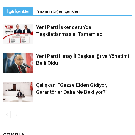
İlgili İçerikler
Yazarın Diğer İçerikleri
Yeni Parti İskenderun’da
Teşkilatlanmasını Tamamladı
Yeni Parti Hatay İl Başkanlığı ve Yönetimi
Belli Oldu
Çalışkan; “Gazze Elden Gidiyor,
Garantörler Daha Ne Bekliyor?”