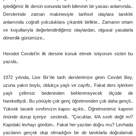
işlediğimiz ilk dersin sonunda tarih biliminin bir yasası anlamında..
Derslerinde zaman makinesiyle tarihsel olaylara tanıklık
anlamında coğrafi yolculuklara çıkardık birlikte.. Zamanın ortam
ve koşullarıyla değerlendirdiğimiz olaylardan, olgusal yasalarla
dönerdik günümüze..
Herodot Cevdet’in ilk dersine konuk etmek istiyorum sizleri bu
yazıda..
1972 yılında, Lise Bir’de tarih derslerimize giren Cevdet Bey,
uzuna yakın boylu, oldukça yaşlı ve zayıftı.. Fakat ders işlerken
yaşlı çelimsiz bedeninden beklenmeyecek ölçüde de
hareketliydi.. Bu yönüyle çok genç öğretmenden çok daha gençti..
Yüksek tavanlı sınıfımızın kapısı açıktı.. Öğretmenimiz kapının
önünde durup içeriye seslendi.. “Çocuklar, 4/A sınıfı değil mi?
Kapıdaki levhayı gördüm.. Fakat her yazılan doğru mu? Levhada
yazılanın gerçek olup olmadığını bir de tanıklarla doğrulamak