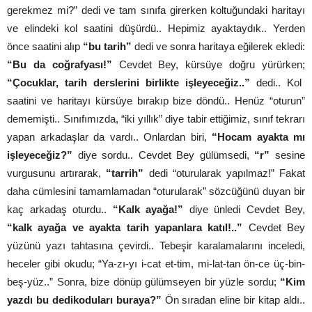
gerekmez mi?” dedi ve tam sınıfa girerken koltuğundaki haritayı
ve elindeki kol saatini düşürdü.. Hepimiz ayaktaydık.. Yerden
önce saatini alıp
“bu tarih”
dedi ve sonra haritaya eğilerek ekledi:
“Bu da coğrafyası!”
Cevdet Bey, kürsüye doğru yürürken;
“Çocuklar, tarih derslerini birlikte işleyeceğiz..”
dedi.. Kol
saatini ve haritayı kürsüye bırakıp bize döndü.. Henüz “oturun”
dememişti.. Sınıfımızda, “iki yıllık” diye tabir ettiğimiz, sınıf tekrarı
yapan arkadaşlar da vardı.. Onlardan biri,
“Hocam ayakta mı
işleyeceğiz?”
diye sordu.. Cevdet Bey gülümsedi,
“r”
sesine
vurgusunu artırarak,
“tarrih”
dedi “oturularak yapılmaz!” Fakat
daha cümlesini tamamlamadan “oturularak” sözcüğünü duyan bir
kaç arkadaş oturdu..
“Kalk ayağa!”
diye ünledi Cevdet Bey,
“kalk ayağa ve ayakta tarih yapanlara katıl!..”
Cevdet Bey
yüzünü yazı tahtasına çevirdi.. Tebeşir karalamalarını inceledi,
heceler gibi okudu; “Ya-zı-yı i-cat et-tim, mi-lat-tan ön-ce üç-bin-
beş-yüz..” Sonra, bize dönüp gülümseyen bir yüzle sordu;
“Kim
yazdı bu dedikoduları buraya?”
Ön sıradan eline bir kitap aldı..