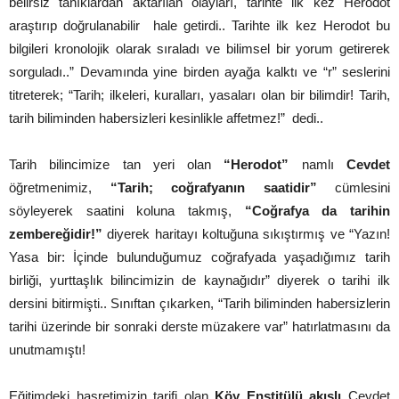
belirsiz tanıklardan aktarılan olayları, tarihte ilk kez Herodot
araştırıp doğrulanabilir hale getirdi.. Tarihte ilk kez Herodot bu
bilgileri kronolojik olarak sıraladı ve bilimsel bir yorum getirerek
sorguladı..” Devamında yine birden ayağa kalktı ve “r” seslerini
titreterek; “Tarih; ilkeleri, kuralları, yasaları olan bir bilimdir! Tarih,
tarih biliminden habersizleri kesinlikle affetmez!” dedi..
Tarih bilincimize tan yeri olan
“Herodot”
namlı
Cevdet
öğretmenimiz,
“Tarih; coğrafyanın saatidir”
cümlesini
söyleyerek saatini koluna takmış,
“Coğrafya da tarihin
zembereğidir!”
diyerek haritayı koltuğuna sıkıştırmış ve “Yazın!
Yasa bir:
İçinde bulunduğumuz coğrafyada yaşadığımız tarih
birliği, yurttaşlık bilincimizin de kaynağıdır” diyerek o tarihi ilk
dersini bitirmişti.. Sınıftan çıkarken, “Tarih biliminden habersizlerin
tarihi üzerinde bir sonraki derste müzakere var” hatırlatmasını da
unutmamıştı!
Eğitimdeki hasretimizin tarifi olan
Köy Enstitülü akışlı
Cevdet