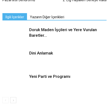
Pazartesi Sendromu
2. Lig Hayalleri Seneye Kaldı
İlgili İçerikler
Yazarın Diğer İçerikleri
Doruk Maden İşçileri ve Yere Vurulan
Baretler…
Dini Anlamak
Yeni Parti ve Programı