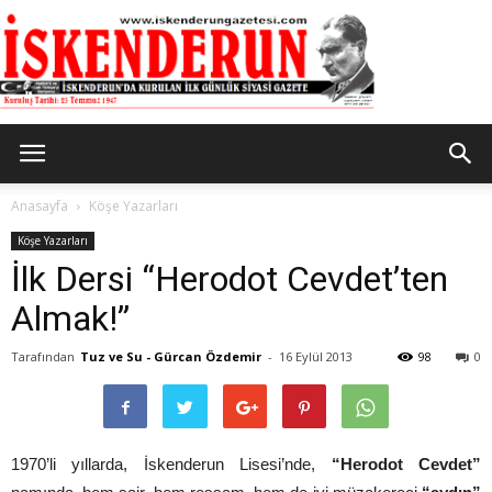
İskenderun
Anasayfa
Köşe Yazarları
Köşe Yazarları
İlk Dersi “Herodot Cevdet’ten
Gazetesi
Almak!”
Tarafından
Tuz ve Su - Gürcan Özdemir
-
16 Eylül 2013
98
0
1970’li yıllarda, İskenderun Lisesi’nde,
“Herodot Cevdet”