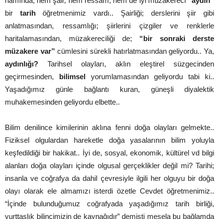
namında, hem şair, hem ressam, hem de iyi müzakereci
“aydın”
bir
tarih
öğretmenimiz vardı.. Şairliği; derslerini şiir gibi
anlatmasından, ressamlığı; şiirlerini çizgiler ve renklerle
haritalamasından, müzakereciliği de;
“bir sonraki derste
müzakere var”
cümlesini sürekli hatırlatmasından geliyordu.. Ya,
aydınlığı?
Tarihsel olayları, aklın eleştirel süzgecinden
geçirmesinden,
bilimsel
yorumlamasından geliyordu tabi ki..
Yaşadığımız günle bağlantı kuran, güneşli diyalektik
muhakemesinden geliyordu elbette..
Bilim denilince kimilerinin aklına fenni doğa olayları gelmekte..
Fiziksel olgulardan hareketle doğa yasalarının bilim yoluyla
keşfedildiği bir hakikat.. İyi de, sosyal, ekonomik, kültürel vd bilgi
alanları doğa olayları içinde olgusal gerçeklikler değil mi? Tarihi;
insanla ve coğrafya da dahil çevresiyle ilgili her olguyu bir doğa
olayı olarak ele almamızı isterdi özetle Cevdet öğretmenimiz..
“İçinde bulunduğumuz coğrafyada yaşadığımız tarih birliği,
yurttaşlık bilincimizin de kaynağıdır”
demişti mesela bu bağlamda