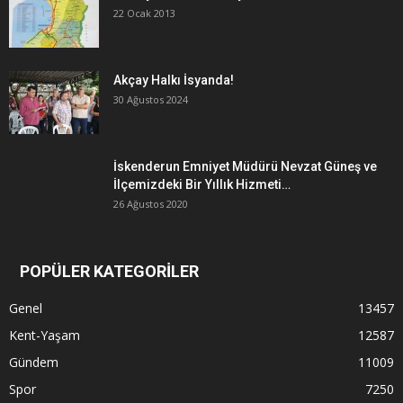
22 Ocak 2013
Akçay Halkı İsyanda!
30 Ağustos 2024
İskenderun Emniyet Müdürü Nevzat Güneş ve
İlçemizdeki Bir Yıllık Hizmeti…
26 Ağustos 2020
POPÜLER KATEGORİLER
Genel
13457
Kent-Yaşam
12587
Gündem
11009
Spor
7250