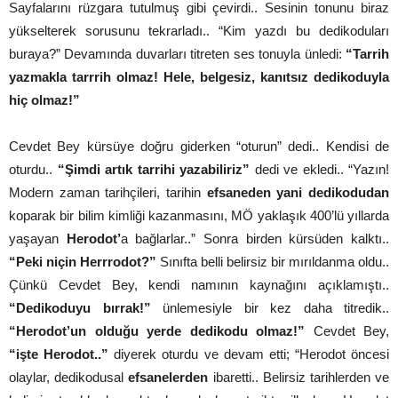
Sayfalarını rüzgara tutulmuş gibi çevirdi.. Sesinin tonunu biraz
yükselterek sorusunu tekrarladı.. “Kim yazdı bu dedikoduları
buraya?” Devamında duvarları titreten ses tonuyla ünledi:
“Tarrih
yazmakla tarrrih olmaz! Hele, belgesiz, kanıtsız dedikoduyla
hiç olmaz!”
Cevdet Bey kürsüye doğru giderken “oturun” dedi.. Kendisi de
oturdu..
“Şimdi artık tarrihi yazabiliriz”
dedi ve ekledi.. “Yazın!
Modern zaman tarihçileri, tarihin
efsaneden yani dedikodudan
koparak bir bilim kimliği kazanmasını, MÖ yaklaşık 400’lü yıllarda
yaşayan
Herodot’
a bağlarlar..” Sonra birden kürsüden kalktı..
“Peki niçin Herrrodot?”
Sınıfta belli belirsiz bir mırıldanma oldu..
Çünkü Cevdet Bey, kendi namının kaynağını açıklamıştı..
“Dedikoduyu bırrak!”
ünlemesiyle bir kez daha titredik..
“Herodot’un olduğu yerde dedikodu olmaz!”
Cevdet Bey,
“işte Herodot..”
diyerek oturdu ve devam etti; “Herodot öncesi
olaylar, dedikodusal
efsanelerden
ibaretti.. Belirsiz tarihlerden ve