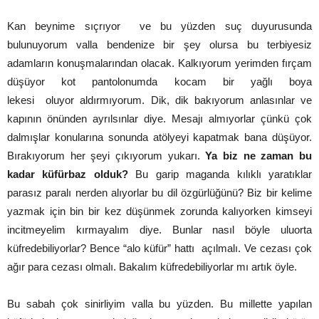
Kan beynime sıçrıyor ve bu yüzden suç duyurusunda
bulunuyorum valla bendenize bir şey olursa bu terbiyesiz
adamların konuşmalarından olacak. Kalkıyorum yerimden fırçam
düşüyor kot pantolonumda kocam bir yağlı boya
lekesi oluyor aldırmıyorum. Dik, dik bakıyorum anlasınlar ve
kapının önünden ayrılsınlar diye. Mesajı almıyorlar çünkü çok
dalmışlar konularına sonunda atölyeyi kapatmak bana düşüyor.
Bırakıyorum her şeyi çıkıyorum yukarı.
Ya biz ne zaman bu
kadar küfürbaz olduk?
Bu garip maganda kılıklı yaratıklar
parasız paralı nerden alıyorlar bu dil özgürlüğünü? Biz bir kelime
yazmak için bin bir kez düşünmek zorunda kalıyorken kimseyi
incitmeyelim kırmayalım diye. Bunlar nasıl böyle uluorta
küfredebiliyorlar? Bence “alo küfür” hattı açılmalı. Ve cezası çok
ağır para cezası olmalı. Bakalım küfredebiliyorlar mı artık öyle.
Bu sabah çok sinirliyim valla bu yüzden. Bu millette yapılan