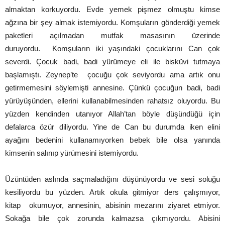
almaktan korkuyordu. Evde yemek pişmez olmuştu kimse
ağzına bir şey almak istemiyordu. Komşuların gönderdiği yemek
paketleri açılmadan mutfak masasının üzerinde
duruyordu. Komşuların iki yaşındaki çocuklarını Can çok
severdi. Çocuk badi, badi yürümeye eli ile bisküvi tutmaya
başlamıştı. Zeynep’te çocuğu çok seviyordu ama artık onu
getirmemesini söylemişti annesine. Çünkü çocuğun badi, badi
yürüyüşünden, ellerini kullanabilmesinden rahatsız oluyordu. Bu
yüzden kendinden utanıyor Allah’tan böyle düşündüğü için
defalarca özür diliyordu. Yine de Can bu durumda iken elini
ayağını bedenini kullanamıyorken bebek bile olsa yanında
kimsenin salınıp yürümesini istemiyordu.
Üzüntüden aslında saçmaladığını düşünüyordu ve sesi soluğu
kesiliyordu bu yüzden. Artık okula gitmiyor ders çalışmıyor,
kitap okumuyor, annesinin, abisinin mezarını ziyaret etmiyor.
Sokağa bile çok zorunda kalmazsa çıkmıyordu. Abisini