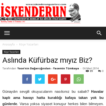
İskenderun
Anasayfa
Köşe Yazarları
Köşe Yazarları
Aslında Küfürbaz mıyız Biz?
Gazetesi
Tarafından
Yase'nin Dağarcığından - Yasemin Tümkaya
-
06 Mart 2014
89
0
Günaydın sevgili okuyucularım nasılsınız bu sabah?
Havalar
kaplı ama havayı hatta kuraklığı kafaya takan yok bu
günlerde
. Varsa yoksa siyaset konuşur herkes bilen bilmeyen.