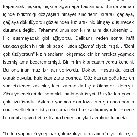
kapanarak hıçkıra, hıçkıra ağlamağa başlamıştı. Bunca zaman
içinde biriktirdiği gözyaşları nihayet zincirlerini kırarak çağlaya,
çağlaya dökülüyordu gözlerinden Kız artık hiç bir şey düşünecek
durumda değildi. Tahammülünün son kırıntılarını da tüketmişti…
Hiç susmayacak gibi ağlıyordu. Delikanlı neden sonra hafif
uzaktan gelen hırıltılı bir sesle “lütfen ağlama” diyebilmişti… “Beni
çok üzüyorsun” kızın saçlarını okşamak için bir hareket yapmak
istemiş ama becerememişti. Bir milim kıpırdatamıyordu kendini.
Bu ona inanılmaz bir acı veriyordu. Doktor, “Hastalıkta genel
olarak duyular, kalp kası zarar görmez. Göz kasları çoğu kez en
son etkilenen kas olur, kimi zaman da hiç etkilenmez” demişti.
Zihni yetenekleri de normaldi, hatta çok iyiydi. Bu yüzden çocuk
çok üzülüyordu. Aylardır yanında olan kıza tam şu anda sarılıp
onu teselli etmek istiyordu ama elini bile kaldıramıyordu. Yinede
bir umutla gayret etmişti ama bedeni acıyla kavrulmuştu adeta.
“Lütfen yapma Zeynep bak çok üzülüyorum canım” diye inlemişti.