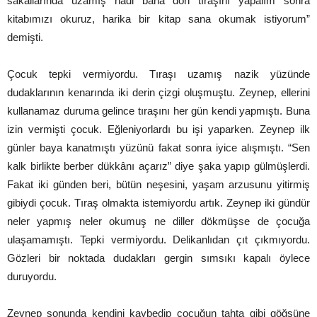
sakallarında uzamış hadi bana dön tıraşını yapalım sonra
kitabımızı okuruz, harika bir kitap sana okumak istiyorum”
demişti.
Çocuk tepki vermiyordu. Tıraşı uzamış nazik yüzünde
dudaklarının kenarında iki derin çizgi oluşmuştu. Zeynep, ellerini
kullanamaz duruma gelince tıraşını her gün kendi yapmıştı. Buna
izin vermişti çocuk. Eğleniyorlardı bu işi yaparken. Zeynep ilk
günler baya kanatmıştı yüzünü fakat sonra iyice alışmıştı. “Sen
kalk birlikte berber dükkânı açarız” diye şaka yapıp gülmüşlerdi.
Fakat iki günden beri, bütün neşesini, yaşam arzusunu yitirmiş
gibiydi çocuk. Tıraş olmakta istemiyordu artık. Zeynep iki gündür
neler yapmış neler okumuş ne diller dökmüşse de çocuğa
ulaşamamıştı. Tepki vermiyordu. Delikanlıdan çıt çıkmıyordu.
Gözleri bir noktada dudakları gergin sımsıkı kapalı öylece
duruyordu.
Zeynep sonunda kendini kaybedip çocuğun tahta gibi göğsüne