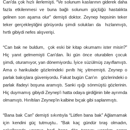
Can’da çok hızlı ilerlemişti. “Ve solunum kaslarının giderek daha
fazla etkilenmesi ve buna bağlı solunum güçlüğü hastalıkta
gelinen son aşama olur” demişti doktor. Zeynep hepsinin teker
teker gerçekleştiğini görüyordu şimdi solukları da hızlanmıştı,
hırtlı gibiydi nefes alışverişi.
“Can bak ne buldum, çok eski bir kitap okumamı ister misin?”
Hiç yanıt gelmemişti Can’dan. İki gün önce oturabilen çocuk
şimdi, oturamıyor, yan dönemiyordu. İyice süzülmüş zayıflamıştı.
Ama o harikulade gözlerindeki pırıltı hiç yitmemişti. Zeynep o
parlak bakışlara güveniyordu. Fakat bugün Can’ın gözlerindeki o
parlak ifadeyi boşuna aramıştı. Sanki ışığı sönmüştü gözlerinin.
Hiç duymamış gibiydi Zeynep’i hatta odaya girdiğinin bile ayrımda
olmamıştı. Hırıltıları Zeynep’in kalbine bıçak gibi saplanmıştı.
“Bana bak Can” demişti sıkıntıyla “Lütfen bana bak” Ağlamamak
için kendini güç tutmuştu.. “Bak kaç gündür tıraş olmadın,