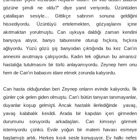
gözüne şimdi ne oldu?” diye yanıt veriyordu. Üzüntüden
çatallaşan sesiyle… Gittikçe sabrının sonuna geldiğini
hissediyordu. Üzüntüyü ertelemekten, gözyaşlarını içine
akıtmaktan yorulmuştu. Can uykuya daldığı zaman kendini
banyoya atıyor, banyo taburesine oturup hıçkıra, hıçkıra
ağlıyordu. Yüzü gözü şiş banyodan çıktığında bu kez Can’ın
annesini avutmaya çalışıyordu. Kadın tek oğlunun bu amansız
hastalığa tutulmasını bir türlü anlayamıyordu. Zeynep hem onu
hem de Can’ın babasını idare etmek zorunda kalıyordu.
Can hasta olduğundan beri Zeynep onların evinde kalıyordu. İlk
günler çok gelen giden olmuştu. Can’ı bütün tanıyan tanımayanlar,
duyanlar koşup gelmişti. Ancak hastalık ilerlediğinde yavaş,
yavaş kalabalık kesildi. Arada bir kapıdan içeri girmeden
durumunu soruyordu arkadaşları. Can kimseyi görmek
istemiyordu çünkü. Evde yoğun bir matem havası esmeye
başlamıştı artık. Herkes kısık sesle konuşuyor. Ev halkı nefes