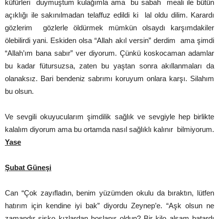
küfürleri duymuştum kulağımla ama bu sabah meali ile bütün
açıklığı ile sakınılmadan telaffuz edildi ki lal oldu dilim. Karardı
gözlerim gözlerle öldürmek mümkün olsaydı karşımdakiler
ölebilirdi yani. Eskiden olsa “Allah akıl versin” derdim ama şimdi
“Allah’ım bana sabır” ver diyorum. Çünkü koskocaman adamlar
bu kadar fütursuzsa, zaten bu yaştan sonra akıllanmaları da
olanaksız. Bari bendeniz sabrımı koruyum onlara karşı. Silahım
bu olsun.
Ve sevgili okuyucularım şimdilik sağlık ve sevgiyle hep birlikte
kalalım diyorum ama bu ortamda nasıl sağlıklı kalınır bilmiyorum.
Yase
Şubat Güneşi
Can “Çok zayıfladın, benim yüzümden okulu da bıraktın, lütfen
hatırım için kendine iyi bak” diyordu Zeynep’e. “Aşk olsun ne
zamandır şişko kızlardan hoşlanır oldun? Bir kilo alsam batardı