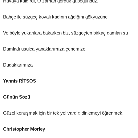
Havaya kaldırdı, O zaman gördük güpegündüz,
Bahçe ile süzgeç kovalı kadının ağdığını gökyüzüne
Ve böyle yukarılara bakarken biz, süzgeçten birkaç damlan su
Damladı usulca yanaklarımıza çenemize.
Dudaklarımıza
Yannis RİTSOS
Günün Sözü
Güzel konuşmak için bir tek yol vardır; dinlemeyi öğrenmek.
Christopher Morley