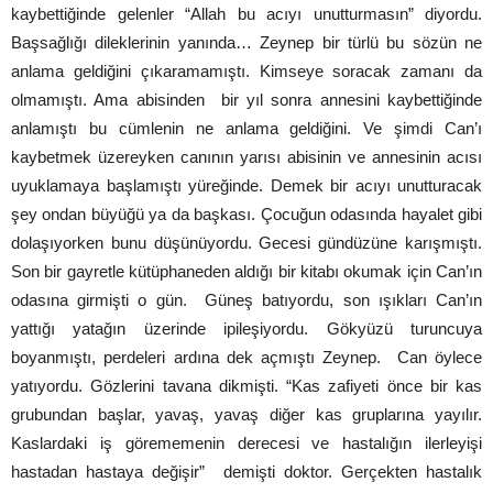
kaybettiğinde gelenler “Allah bu acıyı unutturmasın” diyordu.
Başsağlığı dileklerinin yanında… Zeynep bir türlü bu sözün ne
anlama geldiğini çıkaramamıştı. Kimseye soracak zamanı da
olmamıştı. Ama abisinden bir yıl sonra annesini kaybettiğinde
anlamıştı bu cümlenin ne anlama geldiğini. Ve şimdi Can’ı
kaybetmek üzereyken canının yarısı abisinin ve annesinin acısı
uyuklamaya başlamıştı yüreğinde. Demek bir acıyı unutturacak
şey ondan büyüğü ya da başkası. Çocuğun odasında hayalet gibi
dolaşıyorken bunu düşünüyordu. Gecesi gündüzüne karışmıştı.
Son bir gayretle kütüphaneden aldığı bir kitabı okumak için Can’ın
odasına girmişti o gün. Güneş batıyordu, son ışıkları Can’ın
yattığı yatağın üzerinde ipileşiyordu. Gökyüzü turuncuya
boyanmıştı, perdeleri ardına dek açmıştı Zeynep. Can öylece
yatıyordu. Gözlerini tavana dikmişti. “Kas zafiyeti önce bir kas
grubundan başlar, yavaş, yavaş diğer kas gruplarına yayılır.
Kaslardaki iş görememenin derecesi ve hastalığın ilerleyişi
hastadan hastaya değişir” demişti doktor. Gerçekten hastalık