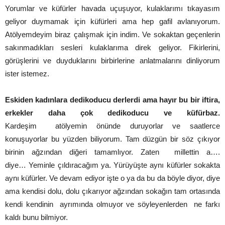
Yorumlar ve küfürler havada uçuşuyor, kulaklarımı tıkayasım
geliyor duymamak için küfürleri ama hep gafil avlanıyorum.
Atölyemdeyim biraz çalışmak için indim. Ve sokaktan geçenlerin
sakınmadıkları sesleri kulaklarıma direk geliyor. Fikirlerini,
görüşlerini ve duyduklarını birbirlerine anlatmalarını dinliyorum
ister istemez.
Eskiden kadınlara dedikoducu derlerdi ama hayır bu bir iftira,
erkekler daha çok dedikoducu ve küfürbaz.
Kardeşim atölyemin önünde duruyorlar ve saatlerce
konuşuyorlar bu yüzden biliyorum. Tam düzgün bir söz çıkıyor
birinin ağzından diğeri tamamlıyor. Zaten millettin a….
diye… Yeminle çıldıracağım ya. Yürüyüşte aynı küfürler sokakta
aynı küfürler. Ve devam ediyor işte o ya da bu da böyle diyor, diye
ama kendisi dolu, dolu çıkarıyor ağzından sokağın tam ortasında
kendi kendinin ayrımında olmuyor ve söyleyenlerden ne farkı
kaldı bunu bilmiyor.