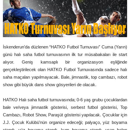
İskenderun’da düzlenen “HATKO Futbol Turnuvası” Cuma (Yarın)
günü halı saha futbol turnuvasının ilk tur müsabakaları ile start
alıyor. Geniş kamsaplı bir organizasyon eşliğinde
gerçekleştirilecek olan HATKO Futbol Turnuvasında sadece halı
saha maçaları yapılmayacak. Bale, jimnastik, top cambazı, robot
show gibi büyük dans show gösyerileri de olacak.
HATKO Halı saha futbol turnuvasında; 0-6 yaş grubu çocuklardan
bale ve/veya jimnastik gösterisi, serbest futbol gösterisi, Top
Cambazı, Robot Show, Paraşüt gösterisi yapılacak. Çocuklar için
J.J. Çocuk Kulübü’nün organize edeceği; palyaço, yüz boyama
standı, yüz boyama standı, kum boyama standı, uçan balon