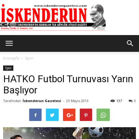
İskenderun
Anasayfa
Spor
Spor
HATKO Futbol Turnuvası Yarın
Gazetesi
Başlıyor
Tarafından
İskenderun Gazetesi
-
23 Mayıs 2013
137
0