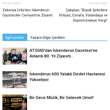
Önceki haber
Sonraki haber
Zekeriya Ünlü’den İskenderun
Çalışkan; “Büyük Şirketlere
Gazeteciler Cemiyeti’ne Ziyaret
İmtiyaz, Esnafa, Vatandaşa ve
Depremzedeye Vergi”
İlgili İçerikler
Yazarın Diğer İçerikleri
ATSİAD’dan İskenderun Gazetesi’ne
Anlamlı 80. Yıl Ziyareti…
İskenderun 600 Yataklı Devlet Hastanesi
Yükseliyor
Bir Gece Müzik, Bir Gelecek Umut!