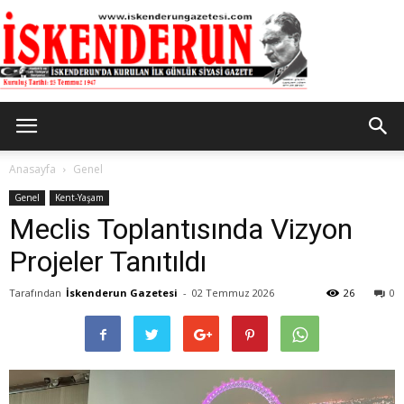
İskenderun
Anasayfa
Genel
Genel
Kent-Yaşam
Meclis Toplantısında Vizyon
Gazetesi
Projeler Tanıtıldı
Tarafından
İskenderun Gazetesi
-
02 Temmuz 2026
26
0