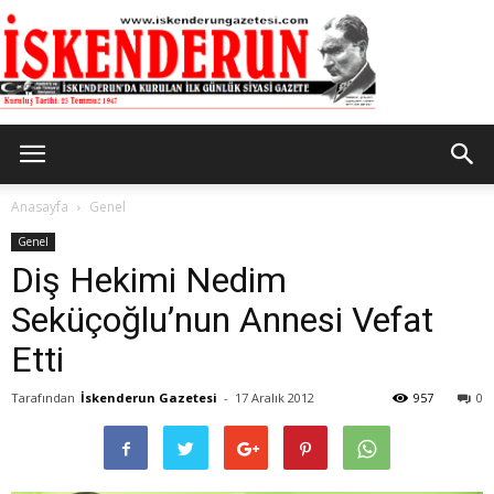
İskenderun
Anasayfa
Genel
Genel
Diş Hekimi Nedim
Gazetesi
Seküçoğlu’nun Annesi Vefat
Etti
Tarafından
İskenderun Gazetesi
-
17 Aralık 2012
957
0