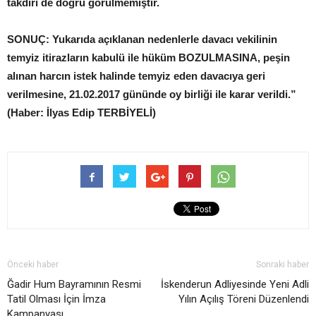
takdiri de doğru görülmemiştir.
SONUÇ: Yukarıda açıklanan nedenlerle davacı vekilinin
temyiz itirazların kabulü ile hüküm BOZULMASINA, peşin
alınan harcın istek halinde temyiz eden davacıya geri
verilmesine, 21.02.2017 gününde oy birliği ile karar verildi.”
(Haber: İlyas Edip TERBİYELİ)
Önceki haber
Sonraki haber
Ğadir Hum Bayramının Resmi
İskenderun Adliyesinde Yeni Adli
Tatil Olması İçin İmza
Yılın Açılış Töreni Düzenlendi
Kampanyası