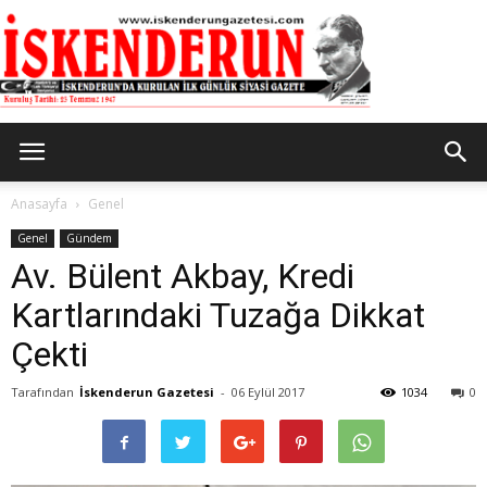
İskenderun
Anasayfa
Genel
Genel
Gündem
Av. Bülent Akbay, Kredi
Gazetesi
Kartlarındaki Tuzağa Dikkat
Çekti
Tarafından
İskenderun Gazetesi
-
06 Eylül 2017
1034
0