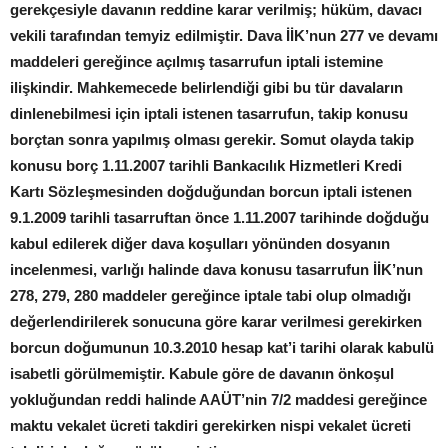
gerekçesiyle davanın reddine karar verilmiş; hüküm, davacı
vekili tarafından temyiz edilmiştir. Dava İİK’nun 277 ve devamı
maddeleri gereğince açılmış tasarrufun iptali istemine
ilişkindir. Mahkemecede belirlendiği gibi bu tür davaların
dinlenebilmesi için iptali istenen tasarrufun, takip konusu
borçtan sonra yapılmış olması gerekir. Somut olayda takip
konusu borç 1.11.2007 tarihli Bankacılık Hizmetleri Kredi
Kartı Sözleşmesinden doğduğundan borcun iptali istenen
9.1.2009 tarihli tasarruftan önce 1.11.2007 tarihinde doğduğu
kabul edilerek diğer dava koşulları yönünden dosyanın
incelenmesi, varlığı halinde dava konusu tasarrufun İİK’nun
278, 279, 280 maddeler gereğince iptale tabi olup olmadığı
değerlendirilerek sonucuna göre karar verilmesi gerekirken
borcun doğumunun 10.3.2010 hesap kat’i tarihi olarak kabulü
isabetli görülmemiştir. Kabule göre de davanın önkoşul
yokluğundan reddi halinde AAÜT’nin 7/2 maddesi gereğince
maktu vekalet ücreti takdiri gerekirken nispi vekalet ücreti