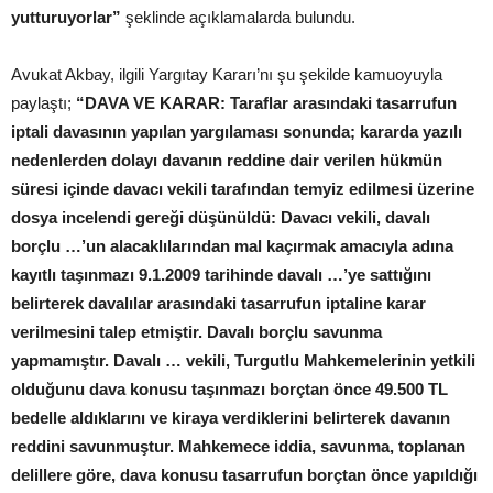
yutturuyorlar”
şeklinde açıklamalarda bulundu.
Avukat Akbay, ilgili Yargıtay Kararı’nı şu şekilde kamuoyuyla
paylaştı;
“DAVA VE KARAR: Taraflar arasındaki tasarrufun
iptali davasının yapılan yargılaması sonunda; kararda yazılı
nedenlerden dolayı davanın reddine dair verilen hükmün
süresi içinde davacı vekili tarafından temyiz edilmesi üzerine
dosya incelendi gereği düşünüldü: Davacı vekili, davalı
borçlu …’un alacaklılarından mal kaçırmak amacıyla adına
kayıtlı taşınmazı 9.1.2009 tarihinde davalı …’ye sattığını
belirterek davalılar arasındaki tasarrufun iptaline karar
verilmesini talep etmiştir. Davalı borçlu savunma
yapmamıştır. Davalı … vekili, Turgutlu Mahkemelerinin yetkili
olduğunu dava konusu taşınmazı borçtan önce 49.500 TL
bedelle aldıklarını ve kiraya verdiklerini belirterek davanın
reddini savunmuştur. Mahkemece iddia, savunma, toplanan
delillere göre, dava konusu tasarrufun borçtan önce yapıldığı