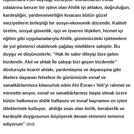
odalarına benzer bir işlevi olan Ahilik iyi ahlakın, doğruluğun,
kardeşliğin, yardımseverliğin kısacası bütün güzel
meziyetlerin birleştiği bir sosyo-ekonomik düzendir. Kaliteli
üretim, sosyal güvenlik, işçi ve işveren ilişkileri, hizmet içi
eğitim gibi uygulamalarıyla Ahilik, günümüzdeki işletmelere
de yol gösterici olabilecek çağdaş niteliklere sahiptir. Bu
duygu ve düşüncelerle; “Hak ile sabır dileyip bize gelen
bizdendir. Akıl ve ahlak İle çalışıp bizi geçen bizdendir”
düsturuyla ticaret ahlakı, yardımlaşma ve dayanışma gibi
ilkelere dayanan felsefesi ile günümüzde esnaf ve
sanatkârlarımıza kılavuzluk eden Ahi Evran-ı Veli’yi rahmet ve
minnetle anıyor, esnaf ve sanatkârlarımız başta olmak üzere
bütün halkımızın ahilik haftasını ve esnaf bayramını en içten
dileklerimle kutluyor, ahiliğe esas olan birlik, beraberlik ve
kardeşlik duygusunun büyüyerek devam etmesini temenni
ediyorum”
dedi.