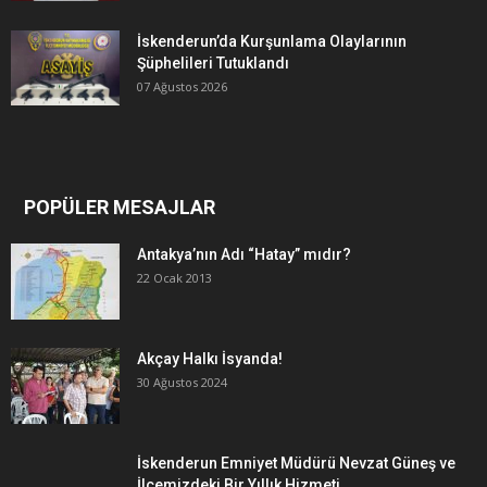
İskenderun’da Kurşunlama Olaylarının
Şüphelileri Tutuklandı
07 Ağustos 2026
POPÜLER MESAJLAR
Antakya’nın Adı “Hatay” mıdır?
22 Ocak 2013
Akçay Halkı İsyanda!
30 Ağustos 2024
İskenderun Emniyet Müdürü Nevzat Güneş ve
İlçemizdeki Bir Yıllık Hizmeti…