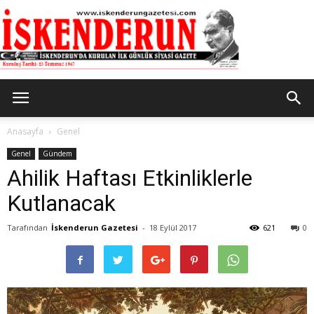
İskenderun
Anasayfa
Genel
Genel
Gündem
Ahilik Haftası Etkinliklerle
Gazetesi
Kutlanacak
Tarafından
İskenderun Gazetesi
-
18 Eylül 2017
621
0