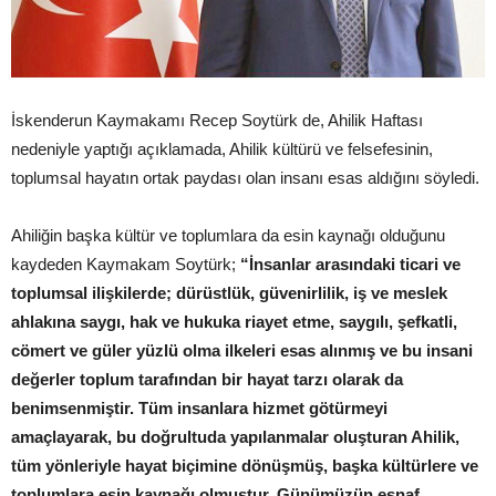
İskenderun Kaymakamı Recep Soytürk de, Ahilik Haftası
nedeniyle yaptığı açıklamada, Ahilik kültürü ve felsefesinin,
toplumsal hayatın ortak paydası olan insanı esas aldığını söyledi.
Ahiliğin başka kültür ve toplumlara da esin kaynağı olduğunu
kaydeden Kaymakam Soytürk;
“İnsanlar arasındaki ticari ve
toplumsal ilişkilerde; dürüstlük, güvenirlilik, iş ve meslek
ahlakına saygı, hak ve hukuka riayet etme, saygılı, şefkatli,
cömert ve güler yüzlü olma ilkeleri esas alınmış ve bu insani
değerler toplum tarafından bir hayat tarzı olarak da
benimsenmiştir. Tüm insanlara hizmet götürmeyi
amaçlayarak, bu doğrultuda yapılanmalar oluşturan Ahilik,
tüm yönleriyle hayat biçimine dönüşmüş, başka kültürlere ve
toplumlara esin kaynağı olmuştur. Günümüzün esnaf