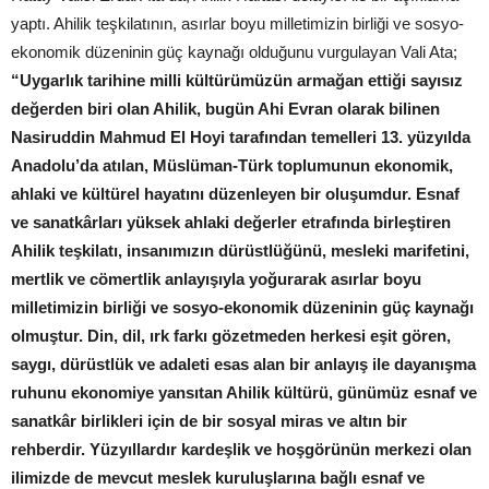
yaptı. Ahilik teşkilatının, asırlar boyu milletimizin birliği ve sosyo-
ekonomik düzeninin güç kaynağı olduğunu vurgulayan Vali Ata;
“Uygarlık tarihine milli kültürümüzün armağan ettiği sayısız
değerden biri olan Ahilik, bugün Ahi Evran olarak bilinen
Nasiruddin Mahmud El Hoyi tarafından temelleri 13. yüzyılda
Anadolu’da atılan, Müslüman-Türk toplumunun ekonomik,
ahlaki ve kültürel hayatını düzenleyen bir oluşumdur. Esnaf
ve sanatkârları yüksek ahlaki değerler etrafında birleştiren
Ahilik teşkilatı, insanımızın dürüstlüğünü, mesleki marifetini,
mertlik ve cömertlik anlayışıyla yoğurarak asırlar boyu
milletimizin birliği ve sosyo-ekonomik düzeninin güç kaynağı
olmuştur. Din, dil, ırk farkı gözetmeden herkesi eşit gören,
saygı, dürüstlük ve adaleti esas alan bir anlayış ile dayanışma
ruhunu ekonomiye yansıtan Ahilik kültürü, günümüz esnaf ve
sanatkâr birlikleri için de bir sosyal miras ve altın bir
rehberdir. Yüzyıllardır kardeşlik ve hoşgörünün merkezi olan
ilimizde de mevcut meslek kuruluşlarına bağlı esnaf ve