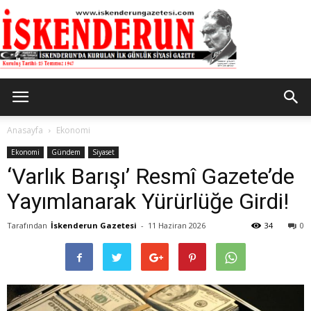
İskenderun
Anasayfa
Ekonomi
Ekonomi
Gündem
Siyaset
‘Varlık Barışı’ Resmî Gazete’de
Gazetesi
Yayımlanarak Yürürlüğe Girdi!
Tarafından
İskenderun Gazetesi
-
11 Haziran 2026
34
0