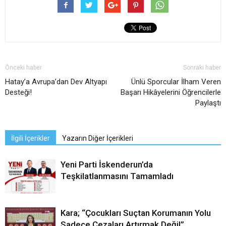
Önceki haber
Sonraki haber
Hatay’a Avrupa’dan Dev Altyapı
Ünlü Sporcular İlham Veren
Desteği!
Başarı Hikâyelerini Öğrencilerle
Paylaştı
İlgili İçerikler
Yazarın Diğer İçerikleri
Yeni Parti İskenderun’da
Teşkilatlanmasını Tamamladı
Kara; “Çocukları Suçtan Korumanın Yolu
Sadece Cezaları Artırmak Değil”