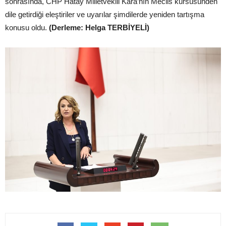
sonrasında, CHP Hatay Milletvekili Kara’nın Meclis kürsüsünden
dile getirdiği eleştiriler ve uyarılar şimdilerde yeniden tartışma
konusu oldu.
(Derleme: Helga TERBİYELİ)