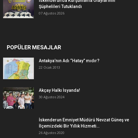
İskenderun’da Kurşunlama Olaylarının
Şüphelileri Tutuklandı
07 Ağustos 2026
POPÜLER MESAJLAR
Antakya’nın Adı “Hatay” mıdır?
22 Ocak 2013
Akçay Halkı İsyanda!
30 Ağustos 2024
İskenderun Emniyet Müdürü Nevzat Güneş ve
İlçemizdeki Bir Yıllık Hizmeti…
26 Ağustos 2020