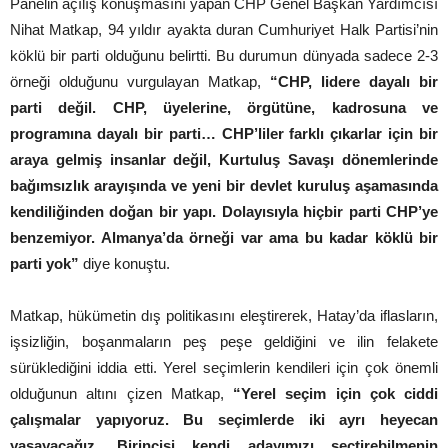
Panelin açılış konuşmasını yapan CHP Genel Başkan Yardımcısı
Nihat Matkap, 94 yıldır ayakta duran Cumhuriyet Halk Partisi’nin
köklü bir parti olduğunu belirtti. Bu durumun dünyada sadece 2-3
örneği olduğunu vurgulayan Matkap,
“CHP, lidere dayalı bir
parti değil. CHP, üyelerine, örgütüne, kadrosuna ve
programına dayalı bir parti… CHP’liler farklı çıkarlar için bir
araya gelmiş insanlar değil, Kurtuluş Savaşı dönemlerinde
bağımsızlık arayışında ve yeni bir devlet kuruluş aşamasında
kendiliğinden doğan bir yapı. Dolayısıyla hiçbir parti CHP’ye
benzemiyor. Almanya’da örneği var ama bu kadar köklü bir
parti yok”
diye konuştu.
Matkap, hükümetin dış politikasını eleştirerek, Hatay’da iflasların,
işsizliğin, boşanmaların peş peşe geldiğini ve ilin felakete
sürüklediğini iddia etti. Yerel seçimlerin kendileri için çok önemli
olduğunun altını çizen Matkap,
“Yerel seçim için çok ciddi
çalışmalar yapıyoruz. Bu seçimlerde iki ayrı heyecan
yaşayacağız. Birincisi kendi adayımızı seçtirebilmenin