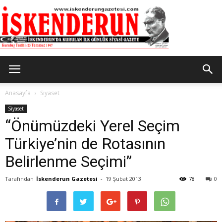
İskenderun
Anasayfa
Siyaset
Siyaset
“Önümüzdeki Yerel Seçim
Gazetesi
Türkiye’nin de Rotasının
Belirlenme Seçimi”
Tarafından
İskenderun Gazetesi
-
19 Şubat 2013
78
0