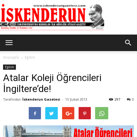
İskenderun
Anasayfa
Eğitim
Eğitim
Atalar Koleji Öğrencileri
Gazetesi
İngiltere’de!
Tarafından
İskenderun Gazetesi
-
15 Şubat 2013
297
0