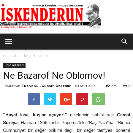
İskenderun
Anasayfa
Köşe Yazarları
Köşe Yazarları
Ne Bazarof Ne Oblomov!
Gazetesi
Tarafından
Tuz ve Su - Gürcan Özdemir
-
04 Mart 2013
274
2
“Hayat kısa, kuşlar uçuyor!”
dizelerinin sahibi şair
Cemal
Süreya,
Haziran 1966 tarihli Papürüs’teki “Baş Yazı”na, “Birinci
Cumhuriyet bir değer birikimi değil, bir değer tasfiyesi dönemi