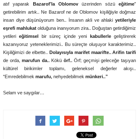
atıf yaparak
Bazarof’la
Oblomov
üzerinden sözü
eğitime
”
getirebilirim artık.. Ne Bazarof ne de Oblomov kişiliğiyle doğmaz
insan diye düşünüyorum ben.. İnsanın akli ve ahlaki
yetileriyle
eşrefi mahlukat
olduğuna inanıyorum zira.. Doğuştan getirdiğimiz
yetileri
eğitimsel
bir süreç içinde yeni
kabullerle
geliştirerek
kazanıyoruz yeteneklerimizi.. Bu süreçte oluşuyor karakterimiz..
Kişiliğimizi de elbette..
Dolayısıyla marifet maarifte.. Arifin tarifi
de orda,
marufun da..
Kökü
örf..
Örf; geçmişi geleceğe taşıyan
kültürel birikimler toplamı,
geleneksel değerler akışı..
“Emredebilmek
marufu,
nehyedebilmek
münkeri..”
Selam ve saygılar…