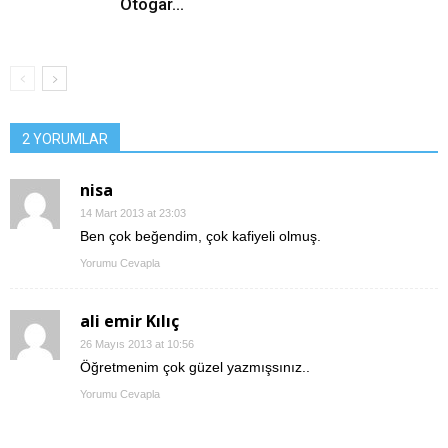
Otogar…
2 YORUMLAR
nisa
14 Mart 2013 at 23:03
Ben çok beğendim, çok kafiyeli olmuş.
Yorumu Cevapla
ali emir Kılıç
26 Mayıs 2013 at 10:56
Öğretmenim çok güzel yazmışsınız..
Yorumu Cevapla