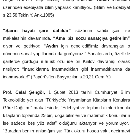
üzerinden edebiyatla bilim yaparak kanıtlıyor.. (Bilim Ve Edebiyat
s.23,58 Tekin Y. Ank.1985)
“Şairin hayatı şiire dahildir”
sözünün sahibi şair ise
makalesinin devamında,
“Ama biz sözü sanatçıya getirelim”
diyor ve getiriyor:
“Aydın
için genellediğimiz davranışları o
dönemin sanat yapıtlarında da görüyoruz.” Sanatçılarda, özellikle
şairlerde gördüğü
nihilist
özü ise bir Kirilov davranışı olarak
niteliyor; “İnandıklarına inanmadıkları gibi inanmadıklarına da
inanmıyorlar!” (Papürüs’ten Başyazılar, s.20,21 Cem Y.)
Prof.
Celal Şengör,
1 Şubat 2013 tarihli Cumhuriyet Bilim
Teknoloji’de yer alan “Türkiye’de Yayımlanan Kitapların Konulara
Göre Dağılımı” makalesinde,
“Edebiyat ve toplum bilimleri konulu
kitapların toplamda 29 bin, doğa bilimleri ve matematik konuluların
ise sadece beş yüz adet”
olduğunu aktarıyor ve yorumluyor.
“Buradan benim anladığım şu:
Türk okuru hoşça vakit geçirmeyi