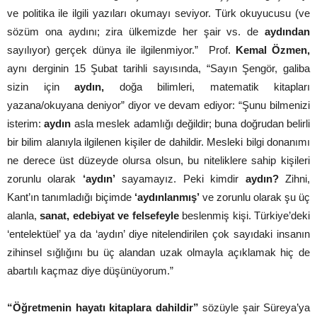
ve politika ile ilgili yazıları okumayı seviyor. Türk okuyucusu (ve
sözüm ona aydını; zira ülkemizde her şair vs. de
aydından
sayılıyor) gerçek dünya ile ilgilenmiyor.” Prof.
Kemal Özmen,
aynı derginin 15 Şubat tarihli sayısında, “Sayın Şengör, galiba
sizin için
aydın,
doğa bilimleri, matematik kitapları
yazana/okuyana deniyor” diyor ve devam ediyor: “Şunu bilmenizi
isterim:
aydın
asla meslek adamlığı değildir; buna doğrudan belirli
bir bilim alanıyla ilgilenen kişiler de dahildir. Mesleki bilgi donanımı
ne derece üst düzeyde olursa olsun, bu niteliklere sahip kişileri
zorunlu olarak
‘aydın’
sayamayız. Peki kimdir
aydın?
Zihni,
Kant’ın tanımladığı biçimde
‘aydınlanmış’
ve zorunlu olarak şu üç
alanla,
sanat, edebiyat ve felsefeyle
beslenmiş kişi. Türkiye’deki
‘entelektüel’ ya da ‘aydın’ diye nitelendirilen çok sayıdaki insanın
zihinsel sığlığını bu üç alandan uzak olmayla açıklamak hiç de
abartılı kaçmaz diye düşünüyorum.”
“Öğretmenin hayatı kitaplara
dahildir”
sözüyle şair Süreya’ya