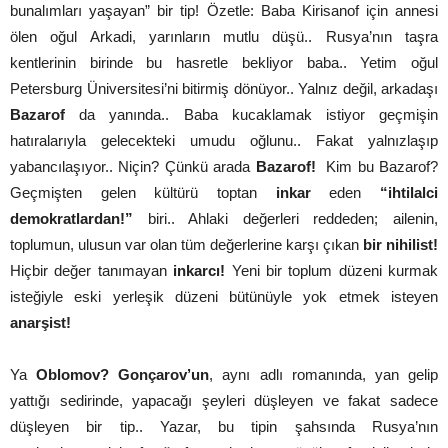
bunalımları yaşayan” bir tip! Özetle:
Baba Kirisanof için annesi
ölen oğul Arkadi, yarınların mutlu düşü.. Rusya’nın taşra
kentlerinin birinde bu hasretle bekliyor baba.. Yetim oğul
Petersburg Üniversitesi’ni bitirmiş dönüyor.. Yalnız değil, arkadaşı
Bazarof
da yanında.. Baba kucaklamak istiyor geçmişin
hatıralarıyla gelecekteki umudu oğlunu.. Fakat yalnızlaşıp
yabancılaşıyor.. Niçin? Çünkü arada
Bazarof!
Kim bu Bazarof?
Geçmişten gelen kültürü toptan
inkar
eden
“ihtilalci
demokratlardan!”
biri.. Ahlaki değerleri reddeden; ailenin,
toplumun, ulusun var olan tüm değerlerine karşı çıkan
bir nihilist!
Hiçbir değer tanımayan
inkarcı!
Yeni bir toplum düzeni kurmak
isteğiyle eski yerleşik düzeni bütünüyle yok etmek isteyen
anarşist!
Ya
Oblomov?
Gonçarov’un
, aynı adlı romanında, yan gelip
yattığı sedirinde, yapacağı şeyleri düşleyen ve fakat sadece
düşleyen bir tip.. Yazar, bu tipin şahsında Rusya’nın