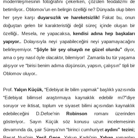
modernleşmesinin fotoğrafını çekerken, çözülen feodalizmi de
betimliyor.. Oblomov’un en belirgin özelliği ne? Dünyada olup biten
her şeye karşı
duyarsızlık ve hareketsizlik!
Fakat bu, onun
doğuştan gelen bir karakteristiği değil süreç içinde oluşan bir
özelliği.. Mesela, ne yapacaksa,
kendisi adına hep başkaları
yapıyor..
Dolayısıyla neyi yapabileceğini neyi yapamayacağını
belirleyemiyor.
“Şöyle bir şey olsaydı ne güzel olurdu”
diyor,
ama o şey nasıl öyle olacaktır, bilemiyor!
Zamanla bu tür yaşama
alışıyor ve “birisi benim adıma düşünsün, yapsın, çalışsın” tipli bir
Oblomov oluyor..
Prof.
Yalçın Küçük,
“Edebiyat ile bilim yapmak” başlıklı yazısında
“Edebiyat bilimsel araştırmaya kaynaklık edebilir mi?”diye
soruyor ve iktisat, toplum ve siyaset bilimi açısından kaynaklık
edebileceğini D.Defoe’nin
Robinson
romanı üzerinden
gösteriyor.. Sayın Küçük söz konusu uzun incelemesinin
devamında da, şair Süreya’nın “birinci cumhuriyet
aydını”
tezini;
Reşat Nuri’nin
Yeşil Gece,
Yakup Kadri’nin
Yaban
romanları