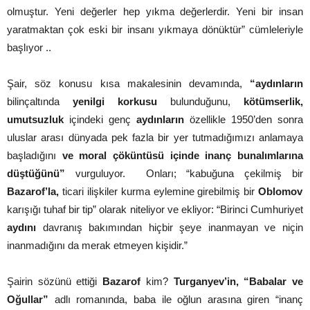
olmuştur. Yeni değerler hep yıkma değerlerdir. Yeni bir insan
yaratmaktan çok eski bir insanı yıkmaya dönüktür” cümleleriyle
başlıyor ..
Şair, söz konusu kısa makalesinin devamında,
“aydınların
bilinçaltında
yenilgi korkusu
bulunduğunu,
kötümserlik,
umutsuzluk
içindeki
genç
aydınların
özellikle 1950’den sonra
uluslar arası dünyada pek fazla bir yer tutmadığımızı anlamaya
başladığını
ve moral çöküntüsü içinde inanç bunalımlarına
düştüğünü”
vurguluyor. Onları; “kabuğuna çekilmiş bir
Bazarof’la,
ticari ilişkiler kurma eylemine
girebilmiş
bir
Oblomov
karışığı tuhaf bir tip”
olarak niteliyor ve ekliyor: “Birinci Cumhuriyet
aydını
davranış bakımından hiçbir şeye inanmayan ve niçin
inanmadığını da merak etmeyen kişidir.”
Şairin sözünü ettiği
Bazarof
kim?
Turganyev’in, “Babalar ve
Oğullar”
adlı romanında, baba ile oğlun arasına giren “inanç