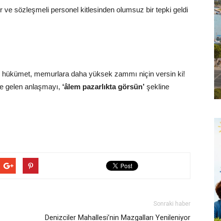
e sözleşmeli personel kitlesinden olumsuz bir tepki geldi
n hükümet, memurlara daha yüksek zammı niçin versin ki!
ne gelen anlaşmayı,
‘âlem pazarlıkta görsün’
şekline
Sonraki haber
Denizciler Mahallesi’nin Mazgalları Yenileniyor