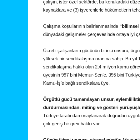
çalışın, ister özel sektörde, bu konulardaki düz
kaynaklara ve (3) işverenlerle hükümetlerin tehdi
Çalışma koşullarının belirlenmesinde
“bilimsel
dünyadaki gelişmeler çerçevesinde ortaya iyi çal
Ücretli çalışanların gücünün birinci unsuru, örgü
yüksek bir sendikalaşma oranına sahip. Bu yıl 
sendikalaşma hakkı olan 2,4 milyon kamu görevl
üyesinin 997 bini Memur-Sen’e, 395 bini Türkiye
Kamu-İş’e bağlı sendikalara üye.
Örgütlü gücü tamamlayan unsur, eylemlilikti
durdurmasından, miting ve gösteri yürüyüşle
Türkiye tarafından onaylanarak doğrudan uygul
çok geniş bir grev hakkı var.
Gücün ikinci unsuru, siyasal güçtür.
Memurlar