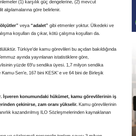
enlemeler (1) karşılık güç dengelerine, (2) mevcut
t algılamalarına göre belirlenir.
 ölçütler”
veya
“adalet”
gibi etmenler yoktur. Ülkedeki ve
ışma koşulları da çıkar, kötü çalışma koşulları da.
tlülüktür. Türkiye’de kamu görevlileri bu açıdan bakıldığında
Temmuz ayında yayınlanan istatistiklere göre,
isinin yüzde 69’u sendika üyesi. 1,7 milyon sendika
 Kamu-Sen’e, 167 bini KESK’ e ve 64 bini de Birleşik
r. İşveren konumundaki hükümet, kamu görevlilerinin iş
rinden çekinirse, zam oranı yükselir.
Kamu görevlilerinin
anırlık kazandırılmış ILO Sözleşmelerinden kaynaklanan
ın ve sözleşmeli personelin toplam sayısı 3 milyon