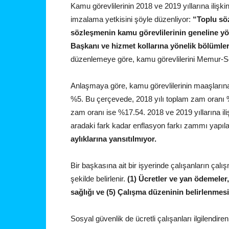
Kamu görevlilerinin 2018 ve 2019 yıllarına ilişk
imzalama yetkisini şöyle düzenliyor:
“Toplu sö
sözleşmenin kamu görevlilerinin geneline yö
Başkanı ve hizmet kollarına yönelik bölümleri 
düzenlemeye göre, kamu görevlilerini Memur-Sen 
Anlaşmaya göre, kamu görevlilerinin maaşlarına
%5. Bu çerçevede, 2018 yılı toplam zam oranı %7
zam oranı ise %17.54. 2018 ve 2019 yıllarına il
aradaki fark kadar enflasyon farkı zammı yapıl
aylıklarına yansıtılmıyor.
Bir başkasına ait bir işyerinde çalışanların çalış
şekilde belirlenir.
(1) Ücretler ve yan ödemeler,
sağlığı ve (5) Çalışma düzeninin belirlenmesi
Sosyal güvenlik de ücretli çalışanları ilgilendir