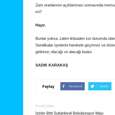
Zam oranlarının açıklanması sonrasında memur v
mi?
Hayır.
Bunlar yoksa, zaten iktisaden zor durumda ola
Sendikalar üyelerini harekete geçirmez ve önü
getirirse; olacağı ve alacağı budur.
SADIK KARAKAŞ
Paylaş
Facebook
Twitter
Önceki haber
İzinler Bitti Sultanbeyli Belediyespor Maçı