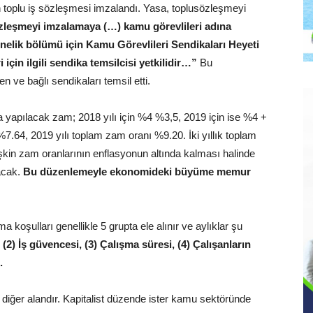
in toplu iş sözleşmesi imzalandı. Yasa, toplusözleşmeyi
zleşmeyi imzalamaya (…) kamu görevlileri adına
nelik bölümü için Kamu Görevlileri Sendikaları Heyeti
için ilgili sendika temsilcisi yetkilidir…”
Bu
ve bağlı sendikaları temsil etti.
 yapılacak zam; 2018 yılı için %4 %3,5, 2019 için ise %4 +
.64, 2019 yılı toplam zam oranı %9.20. İki yıllık toplam
işkin zam oranlarının enflasyonun altında kalması halinde
acak.
Bu düzenlemeyle ekonomideki büyüme memur
ma koşulları genellikle 5 grupta ele alınır ve aylıklar şu
 (2) İş güvencesi, (3) Çalışma süresi, (4) Çalışanların
.
en diğer alandır. Kapitalist düzende ister kamu sektöründe