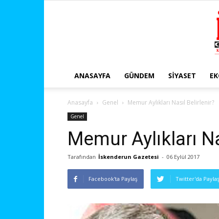
ANASAYFA
GÜNDEM
SIYASET
E
Anasayfa
Genel
Memur Aylıkları Nasıl Belirlenir?
Genel
Memur Aylıkları Nas
Tarafından
İskenderun Gazetesi
-
06 Eylül 2017
Facebook'ta Paylaş
Twitter'da Payla