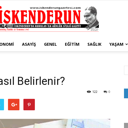
KONOMI
ASAYIŞ
GENEL
EĞITIM
SAĞLIK
YAŞAM
İskenderun
ıl Belirlenir?
Gazetesi
122
0
ş