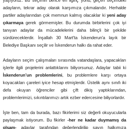
yaşıyoruz. Bu seçimin bence en ilginç yönü, geçen seçimdeki
adayların, tekrar aday olarak karşımıza çıkmalarıdır. Herhalde
partiler adaylarından çok memnun kalmış olacaklar ki
yeni aday
çıkarmaya
gerek görmemişler. Bu durumda birbirlerini çok iyi
tanıyan adaylar da mücadelelerini daha bilinçli bir şekilde
sürdüreceklerdir. İnşallah 30 Mart’ta İskenderun’a layık bir
Belediye Başkanı seçilir ve İskenderun halkı da rahat eder.
Adayların seçim çalışmaları sırasında vatandaşlara, yapacakları
işlerle ilgili projelerini anlattıklarını biliyorsunuz. Adaylar tabii ki
İskenderun’un problemlerini
, bu problemlere karşı ortaya
koyacakları çareleri iyice hesap etmişlerdir. Üstelik aynı sınıfı iki
defa okuyan öğrenciler gibi çift dikiş yaptıklarından,
problemlerimizi, sıkıntılarımızı artık ezber edercesine biliyorlardır.
İşte ben, tam da burada, bazı fikirlerimi siz değerli okuyucularla
paylaşmak istiyorum. Bu fikirler
-her ne kadar duymamış da
olsam-
adaylar tarafından değerlendirilip sayın halkımıza