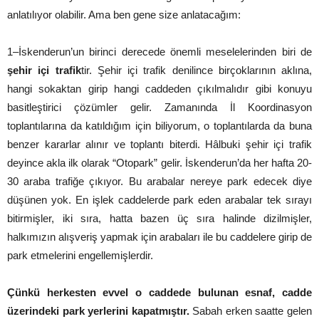
anlatılıyor olabilir. Ama ben gene size anlatacağım:
1–İskenderun’un birinci derecede önemli meselelerinden biri de
şehir içi trafik
tir. Şehir içi trafik denilince birçoklarının aklına,
hangi sokaktan girip hangi caddeden çıkılmalıdır gibi konuyu
basitleştirici çözümler gelir. Zamanında İl Koordinasyon
toplantılarına da katıldığım için biliyorum, o toplantılarda da buna
benzer kararlar alınır ve toplantı biterdi. Hâlbuki şehir içi trafik
deyince akla ilk olarak “Otopark” gelir. İskenderun’da her hafta 20-
30 araba trafiğe çıkıyor. Bu arabalar nereye park edecek diye
düşünen yok. En işlek caddelerde park eden arabalar tek sırayı
bitirmişler, iki sıra, hatta bazen üç sıra halinde dizilmişler,
halkımızın alışveriş yapmak için arabaları ile bu caddelere girip de
park etmelerini engellemişlerdir.
Çünkü herkesten evvel o caddede bulunan esnaf, cadde
üzerindeki park yerlerini kapatmıştır.
Sabah erken saatte gelen