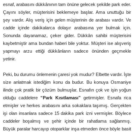
esnaf, arabasını dükkânının tam önüne gelecek şekilde park eder.
Çayını söyler, müşterisini beklemeye başlar. Ama unuttuğu bir
şey vardır. Alış veriş için gelen müşterinin de arabası vardır. Ve
cadde içinde dakikalarca dolaşır arabasına yer bulmak için.
Sonunda dayanamaz, çeker gider. Dükkân sahibi müşterisini
kaybetmiştir ama bundan haberi bile yoktur. Müşteri ise alışveriş
yapmayı arzu ettiği dükkânların sadece önünden geçmekle
yetinir.
Peki, bu durumu önlemenin çaresi yok mudur? Elbette vardır. İşte
size anlatmak istediğim konu da budur. Bu konuya Osmaniye
ilinde çok pratik bir çözüm bulmuşlar. Esnafın çok ve işin yoğun
olduğu caddelere
“Park Kısıtlaması”
getirmişler. Esnafa rica
etmişler ve herkes arabasını arka sokaklara taşımış. Gerçekten
işi olan insanlara sadece 15 dakika park izni vermişler. Böylece
caddeler boşalmış ve şehir içinde bir rahatlama sağlanmış.
Büyük paralar harcayıp otoparklar inşa etmeden önce böyle basit