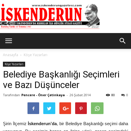
İskenderun
Anasayfa
Köşe Yazarları
Köşe Yazarları
Belediye Başkanlığı Seçimleri
Gazetesi
ve Bazı Düşünceler
Tarafından
Pencere - Öner Çetinkaya
-
26 Şubat 2014
80
0
Şirin İlçemiz
İskenderun’da
, bir Belediye Başkanlığı seçimi daha