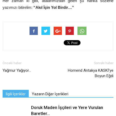
Her zaman ki gibi, atalarımızdan gelen şu harika sözlerle
yazımızı bitirelim:
“Akıl İçin Yol Birdir…”
Önceki haber
Sonraki haber
Yağmur Yağıyor…
Homend Antakya KASKİ’ye
Boyun Eğdi
İlgili İçerikler
Yazarın Diğer İçerikleri
Doruk Maden İşçileri ve Yere Vurulan
Baretler…