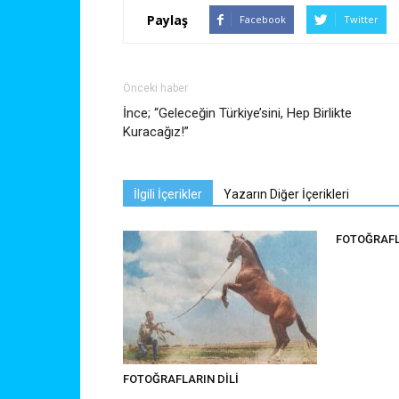
Paylaş
Facebook
Twitter
Önceki haber
İnce; “Geleceğin Türkiye’sini, Hep Birlikte
Kuracağız!”
İlgili İçerikler
Yazarın Diğer İçerikleri
FOTOĞRAFL
FOTOĞRAFLARIN DİLİ