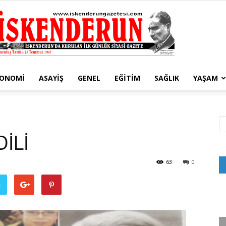
KONOMI
ASAYIŞ
GENEL
EĞITIM
SAĞLIK
YAŞAM
İskenderun
İLİ
Gazetesi
63
0
ş