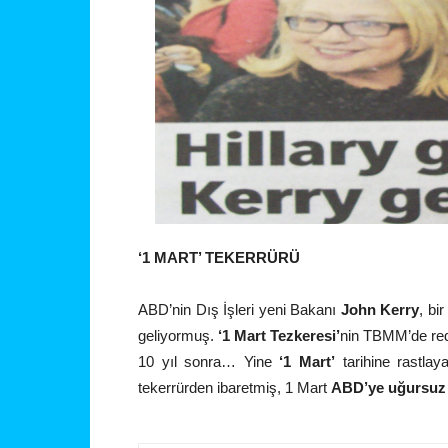
‘1 MART’ TEKERRÜRÜ
ABD’nin Dış İşleri yeni Bakanı
John Kerry
, bi
geliyormuş.
‘1 Mart Tezkeresi’
nin TBMM’de red
10 yıl sonra… Yine
‘1 Mart’
tarihine rastlay
tekerrürden ibaretmiş, 1 Mart
ABD’ye uğursuz