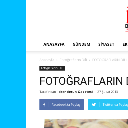
ANASAYFA
GÜNDEM
SIYASET
E
Anasayfa
Fotoğrafların Dili
FOTOĞRAFLARIN DİLİ
Fotoğrafların Dili
FOTOĞRAFLARIN D
Tarafından
İskenderun Gazetesi
-
27 Şubat 2013
Facebook'ta Paylaş
Twitter'da Payla