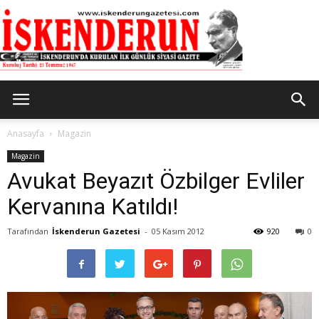
İskenderun
Anasayfa
Magazin
Magazin
Avukat Beyazıt Özbilger Evliler
Gazetesi
Kervanına Katıldı!
Tarafından
İskenderun Gazetesi
-
05 Kasım 2012
920
0