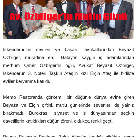
İskenderun’un sevilen ve başarılı avukatlarından Beyazıt
Özbilger, muradına erdi. Hatay’ın saygın iş adamlarından
merhum Ömer Özbilger’in oğlu, Avukat Beyazıt Özbilger,
İskenderun 3. Noteri Taşkın Ateş’in kızı Elçin Ateş ile birlikte
evliler kervanına katıldı.
Memo Restoranda görkemli bir düğünle dünya evine giren
Beyazıt ve Elçin çiftini, mutlu günlerinde sevenleri de yalnız
bırakmadı. Bürokrasi, siyaset ve iş dünyasından seçkin
davetlilerin katıldıkları düğün töreni, oldukça renkli geçti.
Payas Belediye Başkanı Bekir Altan’ın kıydığı nikâhta, genç