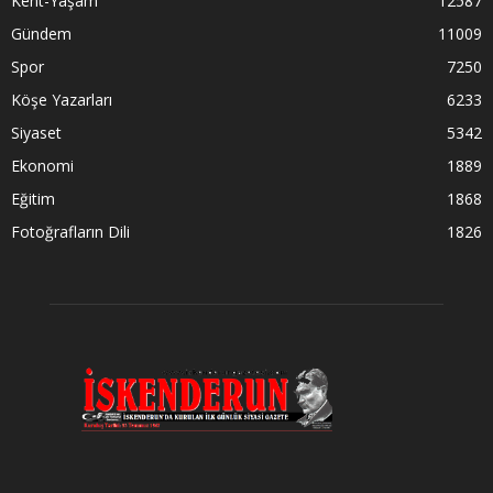
Kent-Yaşam
12587
Gündem
11009
Spor
7250
Köşe Yazarları
6233
Siyaset
5342
Ekonomi
1889
Eğitim
1868
Fotoğrafların Dili
1826