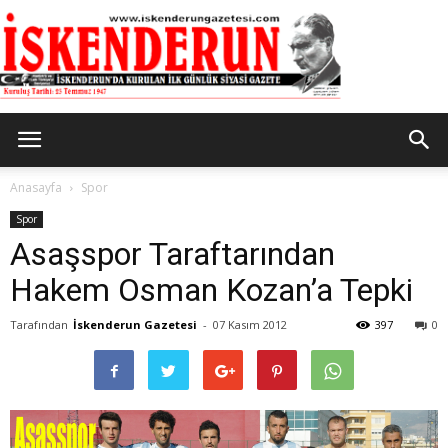
İskenderun
Anasayfa
Spor
Spor
Asaşspor Taraftarından
Gazetesi
Hakem Osman Kozan’a Tepki
Tarafından
İskenderun Gazetesi
-
07 Kasım 2012
397
0