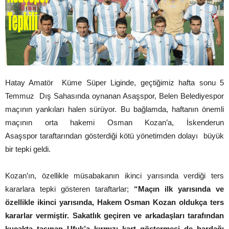
Hatay Amatör Küme Süper Liginde, geçtiğimiz hafta sonu 5
Temmuz Dış Sahasında oynanan Asaşspor, Belen Belediyespor
maçının yankıları halen sürüyor. Bu bağlamda, haftanın önemli
maçının orta hakemi Osman Kozan’a, İskenderun
Asaşspor taraftarından gösterdiği kötü yönetimden dolayı büyük
bir tepki geldi.
Kozan’ın, özellikle müsabakanın ikinci yarısında verdiği ters
kararlara tepki gösteren taraftarlar;
“Maçın ilk yarısında ve
özellikle ikinci yarısında, Hakem Osman Kozan oldukça ters
kararlar vermiştir. Sakatlık geçiren ve arkadaşları tarafından
kucakta taşınan Ufuk’a kırmızı kart göstermesi de bardağı