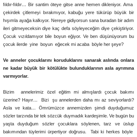
fıldır-fıldır… Bir santim öteye gitse anne hemen dikleniyor. Ama
çekirdek çitlemeyi bırakmıyor, kabuğu yere tükürüp büyük bir
hışımla ayağa kalkıyor. Nereye gidiyorsun sana buradan bir adım
ileri gitmeyeceksin diye kaç defa söyleyeceğim diye çekiştiriyor.
Çocuk vızıldamıyor bile boyun eğiyor. Ve ben düşünüyorum bu
çocuk ilerde yine boyun eğecek mi acaba böyle her şeye?
Ve anneler çocuklarını koruduklarını sanarak aslında onlara
ne kadar büyük bir kötülükte bulunduklarının asla ayrımına
varmıyorlar.
Bizim annelerimiz özel eğitim mi almışlardı çocuk bakımı
üzerine? Hayır… Bizi şu annelerden daha mı az seviyorlardı?
Asla ve kata… Ömrümüzce annemizden şimdi duyduğumuz
sözler tarzında bir tek sözcük duymadık kardeşimle. Ve bugün bu
yaşta duyduğum sözler çocuklara söylenen, tarz ve üslup
bakımından tüylerimi ürpertiyor doğrusu. Tabi ki herkes böyle