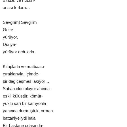
o taze, ve hüzün-
anası kırlara…
Sevgilim! Sevgilim
Gece-
yürüyor,
Dünya-
yürüyor ordularla.
Kitaplarla ve matbaacı-
çıraklarıyla. İçimde-
bir dağ çeşmesi akıyor…
Sabah oldu oluyor anında-
eski, külüstür, kömür-
yüklü sarı bir kamyonla
yanında durmuştuk, orman-
battaniyeliydi hala.
Bir hastane odasında-