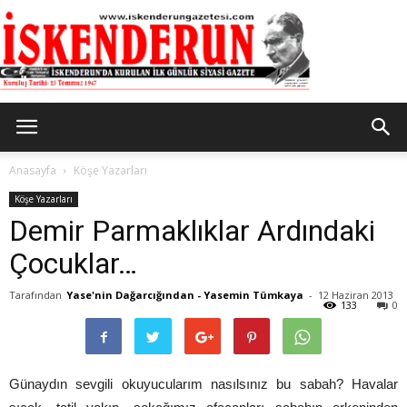
İskenderun
Anasayfa
Köşe Yazarları
Köşe Yazarları
Demir Parmaklıklar Ardındaki
Gazetesi
Çocuklar…
Tarafından
Yase'nin Dağarcığından - Yasemin Tümkaya
-
12 Haziran 2013
133
0
Günaydın sevgili okuyucularım nasılsınız bu sabah? Havalar