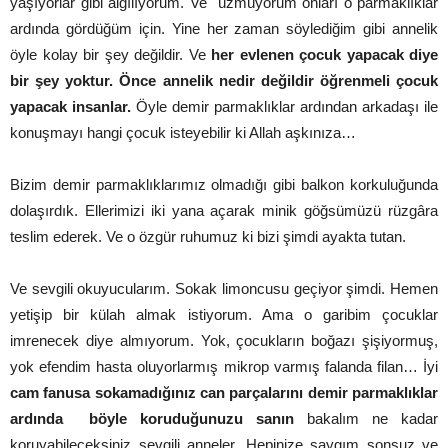
yaşıyorlar gibi algılıyorum. Ve üzmüyorum onları o parmaklıklar
ardında gördüğüm için. Yine her zaman söylediğim gibi annelik
öyle kolay bir şey değildir. Ve
her evlenen çocuk yapacak diye
bir şey yoktur. Önce annelik nedir değildir öğrenmeli çocuk
yapacak insanlar.
Öyle demir parmaklıklar ardından arkadaşı ile
konuşmayı hangi çocuk isteyebilir ki Allah aşkınıza…
Bizim demir parmaklıklarımız olmadığı gibi balkon korkuluğunda
dolaşırdık. Ellerimizi iki yana açarak minik göğsümüzü rüzgâra
teslim ederek. Ve o özgür ruhumuz ki bizi şimdi ayakta tutan.
Ve sevgili okuyucularım. Sokak limoncusu geçiyor şimdi. Hemen
yetişip bir külah almak istiyorum. Ama o garibim çocuklar
imrenecek diye almıyorum. Yok, çocukların boğazı şişiyormuş,
yok efendim hasta oluyorlarmış mikrop varmış falanda filan… İyi
cam fanusa sokamadığınız can parçalarını demir parmaklıklar
ardında böyle koruduğunuzu sanın
bakalım ne kadar
koruyabileceksiniz sevgili anneler. Hepinize saygım sonsuz ve