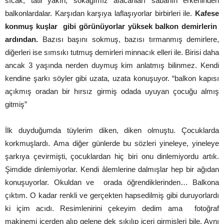
sıcak, tatil yakın, sokağımız afacanları sabahın erkeninden
balkonlardalar. Karşıdan karşıya laflaşıyorlar birbirleri ile.
Kafese
konmuş kuşlar gibi görünüyorlar yüksek balkon demirlerin
ardından.
Bazısı başını sokmuş, bazısı tırmanmış demirlere,
diğerleri ise sımsıkı tutmuş demirleri minnacık elleri ile. Birisi daha
ancak 3 yaşında nerden duymuş kim anlatmış bilinmez. Kendi
kendine şarkı söyler gibi uzata, uzata konuşuyor. “balkon kapısı
açıkmış oradan bir hırsız girmiş odada uyuyan çocuğu almış
gitmiş”
İlk duyduğumda tüylerim diken, diken olmuştu. Çocuklarda
korkmuşlardı. Ama diğer günlerde bu sözleri yineleye, yineleye
şarkıya çevirmişti, çocuklardan hiç biri onu dinlemiyordu artık.
Şimdide dinlemiyorlar. Kendi âlemlerine dalmışlar hep bir ağıdan
konuşuyorlar. Okuldan ve orada öğrendiklerinden… Balkona
çıktım. O kadar renkli ve gerçekten hapsedilmiş gibi duruyorlardı
ki içim acıdı. Resimlenirini çekeyim dedim ama fotoğraf
makinemi içerden alıp gelene dek sıkılıp içeri girmişleri bile. Aynı