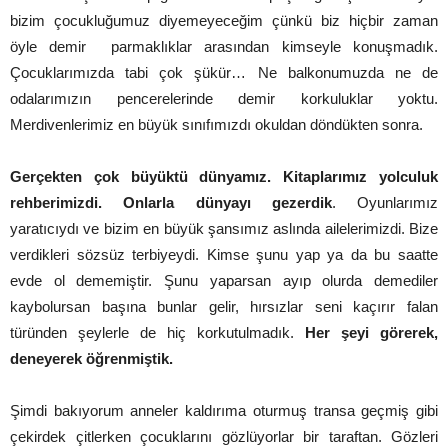
bizim çocukluğumuz diyemeyeceğim çünkü biz hiçbir zaman
öyle demir parmaklıklar arasından kimseyle konuşmadık.
Çocuklarımızda tabi çok şükür… Ne balkonumuzda ne de
odalarımızın pencerelerinde demir korkuluklar yoktu.
Merdivenlerimiz en büyük sınıfımızdı okuldan döndükten sonra.
Gerçekten çok büyüktü dünyamız. Kitaplarımız yolculuk
rehberimizdi. Onlarla dünyayı gezerdik
. Oyunlarımız
yaratıcıydı ve bizim en büyük şansımız aslında ailelerimizdi. Bize
verdikleri sözsüz terbiyeydi. Kimse şunu yap ya da bu saatte
evde ol dememiştir. Şunu yaparsan ayıp olurda demediler
kaybolursan başına bunlar gelir, hırsızlar seni kaçırır falan
türünden şeylerle de hiç korkutulmadık.
Her şeyi görerek,
deneyerek öğrenmiştik.
Şimdi bakıyorum anneler kaldırıma oturmuş transa geçmiş gibi
çekirdek çitlerken çocuklarını gözlüyorlar bir taraftan. Gözleri