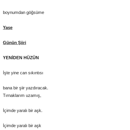
boynumdan göğsüme
Yase
Günün Şiiri
YENİDEN HÜZÜN
İşte yine can sıkıntısı
bana bir şiir yazdıracak.
Tırnaklarım uzamış,
İçimde yaralı bir aşk.
İçimde yaralı bir aşk