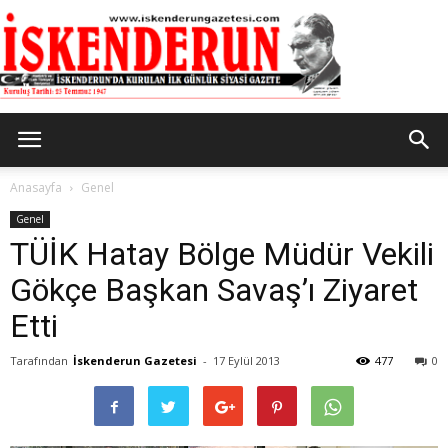
İskenderun
Anasayfa
Genel
Genel
TÜİK Hatay Bölge Müdür Vekili
Gazetesi
Gökçe Başkan Savaş’ı Ziyaret
Etti
Tarafından
İskenderun Gazetesi
-
17 Eylül 2013
477
0