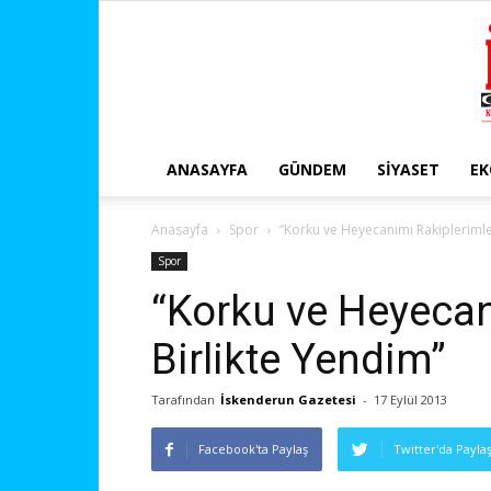
ANASAYFA
GÜNDEM
SIYASET
E
Anasayfa
Spor
“Korku ve Heyecanımı Rakiplerimle
Spor
“Korku ve Heyecan
Birlikte Yendim”
Tarafından
İskenderun Gazetesi
-
17 Eylül 2013
Facebook'ta Paylaş
Twitter'da Payla