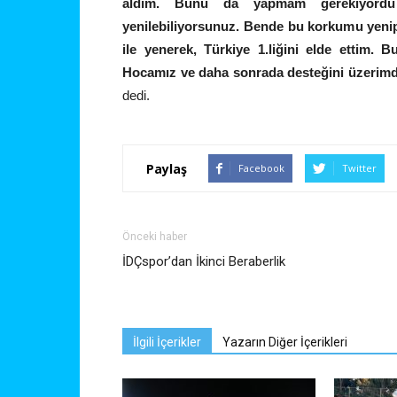
aldım. Bunu da yapmam gerekiyordu 
yenilebiliyorsunuz. Bende bu korkumu yenip
ile yenerek, Türkiye 1.liğini elde ettim
Hocamız ve daha sonrada desteğini üzerimd
dedi.
Paylaş
Facebook
Twitter
Önceki haber
İDÇspor’dan İkinci Beraberlik
İlgili İçerikler
Yazarın Diğer İçerikleri