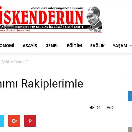
KONOMI
ASAYIŞ
GENEL
EĞITIM
SAĞLIK
YAŞAM
İskenderun
 Birlikte Yendim”
ımı Rakiplerimle
Gazetesi
101
0
ş