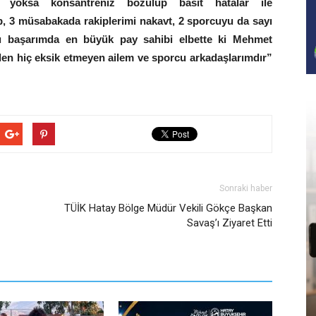
yoksa konsantreniz bozulup basit hatalar ile
, 3 müsabakada rakiplerimi nakavt, 2 sporcuyu da sayı
. Bu başarımda en büyük pay sahibi elbette ki Mehmet
en hiç eksik etmeyen ailem ve sporcu arkadaşlarımdır”
Sonraki haber
TÜİK Hatay Bölge Müdür Vekili Gökçe Başkan
Savaş’ı Ziyaret Etti