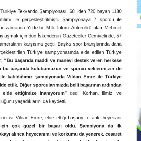
er Türkiye Tekvando Şampiyonası, 68 ilden 720 bayan 1180
ımı ile gerçekleştirilmişti. Şampiyonaya 7 sporcu ile
ynı zamanda Yıldızlar Milli Takım Antrenörü olan Mehmet
paylaşmak için dün İskenderun Gazeteciler Cemiyetinde, 57
 kameraların karşısına geçti. Başka spor branşlarında daha
çekleştirilen Türkiye şampiyonasında elde edilen Türkiye
n;
“Bu başarıda maddi ve manevi destek veren herkese
ği bu başarıda kulübümüzün ve sporcu velilerimizin de
le katıldığımız şampiyonada Vildan Emre ile Türkiye
i elde ettik. Diğer sporcularımızda belli başarının ardından
ı elde ettiğimize inanıyorum”
dedi. Korhan, ilimizi ve
luğunu yaşadıklarını da kaydetti.
Birincisi Vildan Emre, elde ettiği başarıyı o anki heyecanı
çin çok güzel bir başarı oldu. Şampiyona da ilk
ayı alınca heyecanımı ve korkumu da yenerek, cesaret