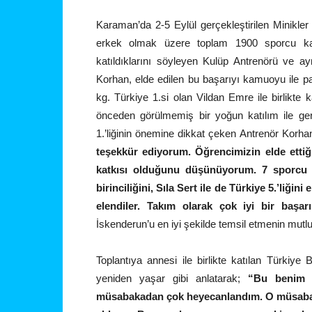
Karaman’da 2-5 Eylül gerçekleştirilen Minikl
erkek olmak üzere toplam 1900 sporcu katıl
katıldıklarını söyleyen Kulüp Antrenörü ve a
Korhan, elde edilen bu başarıyı kamuoyu ile 
kg. Türkiye 1.si olan Vildan Emre ile birlikte
önceden görülmemiş bir yoğun katılım ile ger
1.’liğinin önemine dikkat çeken Antrenör Korha
teşekkür ediyorum. Öğrencimizin elde etti
katkısı olduğunu düşünüyorum. 7 sporcu i
birinciliğini, Sıla Sert ile de Türkiye 5.’liğin
elendiler. Takım olarak çok iyi bir başar
İskenderun’u en iyi şekilde temsil etmenin mutlu
Toplantıya annesi ile birlikte katılan Türkiye 
yeniden yaşar gibi anlatarak;
“Bu benim i
müsabakadan çok heyecanlandım. O müsabak