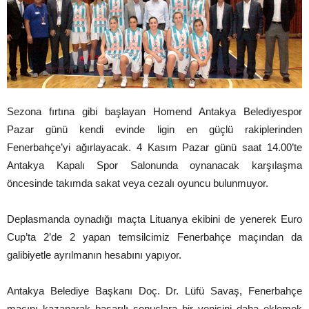
Sezona fırtına gibi başlayan Homend Antakya Belediyespor
Pazar günü kendi evinde ligin en güçlü rakiplerinden
Fenerbahçe’yi ağırlayacak. 4 Kasım Pazar günü saat 14.00’te
Antakya Kapalı Spor Salonunda oynanacak karşılaşma
öncesinde takımda sakat veya cezalı oyuncu bulunmuyor.
Deplasmanda oynadığı maçta Lituanya ekibini de yenerek Euro
Cup’ta 2’de 2 yapan temsilcimiz Fenerbahçe maçından da
galibiyetle ayrılmanın hesabını yapıyor.
Antakya Belediye Başkanı Doç. Dr. Lüfü Savaş, Fenerbahçe
maçını kazanarak başarılı sonuçlara bir yenisini daha eklemek