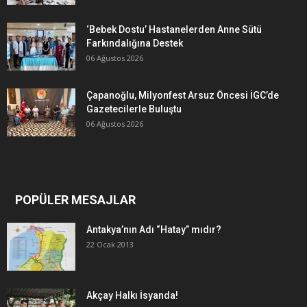
‘Bebek Dostu’ Hastanelerden Anne Sütü
Farkındalığına Destek
06 Ağustos 2026
Çapanoğlu, Milyonfest Arsuz Öncesi İGC’de
Gazetecilerle Buluştu
06 Ağustos 2026
POPÜLER MESAJLAR
Antakya’nın Adı “Hatay” mıdır?
22 Ocak 2013
Akçay Halkı İsyanda!