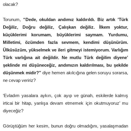
olacak?
Torunum,
“Dede, okuldan andımız kaldırıldı. Biz artık ‘Türk
Değiliz, Doğru değiliz, Çalışkan değiliz. İlkem yoktur,
küçüklerimi korumam, büyüklerimi saymam. Yurdumu,
Milletimi, özümden fazla sevmem, kendimi düşünürüm.
Ülküsüzüm, yükselmek ve ileri gitmeyi istemiyorum. Varlığım
Türk varlığına ait değildir. Ne mutlu Türk değilim diyene’
şeklinde mi düşüneceğiz, andımızın kaldırılması, bu şekilde
düşünmek midir?”
diye hemen akılcığına gelen soruyu sorarsa,
ne cevap veririz?
‘Evladım yasalara aykırı, çok ayıp ve günah, eskilerde kalmış
irticai bir hitap, yanlışa devam etmemek için okutmuyoruz’ mu
diyeceğiz?
Görüştüğüm her kesim, bunun doğru olmadığını, yasalaşmadan