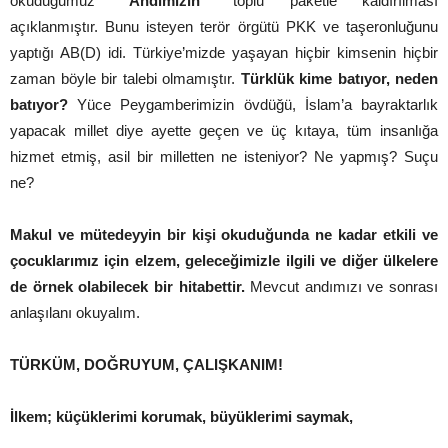
okuduğumuz
“Andımızın”
toplu paketle kaldırılması
açıklanmıştır. Bunu isteyen terör örgütü PKK ve taşeronluğunu
yaptığı AB(D) idi. Türkiye’mizde yaşayan hiçbir kimsenin hiçbir
zaman böyle bir talebi olmamıştır.
Türklük kime batıyor, neden
batıyor?
Yüce Peygamberimizin övdüğü, İslam’a bayraktarlık
yapacak millet diye ayette geçen ve üç kıtaya, tüm insanlığa
hizmet etmiş, asil bir milletten ne isteniyor? Ne yapmış? Suçu
ne?
Makul ve mütedeyyin bir kişi okuduğunda ne kadar etkili ve
çocuklarımız için elzem, geleceğimizle ilgili ve diğer ülkelere
de örnek olabilecek bir hitabettir.
Mevcut andımızı ve sonrası
anlaşılanı okuyalım.
TÜRKÜM, DOĞRUYUM, ÇALIŞKANIM!
İlkem; küçüklerimi korumak, büyüklerimi saymak,