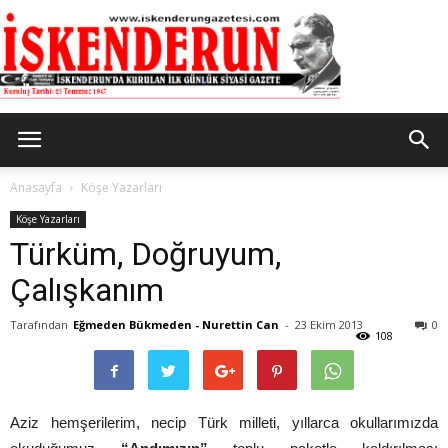
İskenderun
Anasayfa
Köşe Yazarları
Köşe Yazarları
Türküm, Doğruyum,
Gazetesi
Çalışkanım
Tarafından
Eğmeden Bükmeden - Nurettin Can
-
23 Ekim 2013
0
108
Aziz hemşerilerim, necip Türk milleti, yıllarca okullarımızda