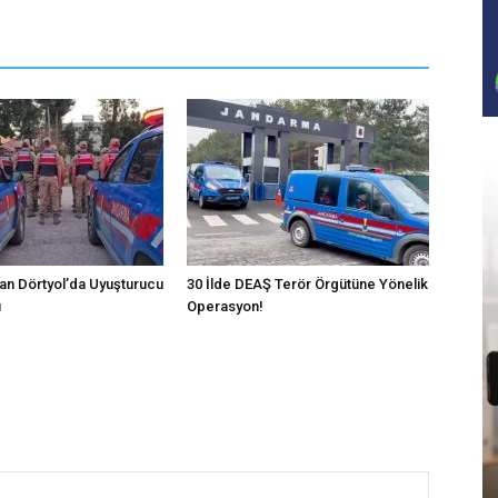
n Dörtyol’da Uyuşturucu
30 İlde DEAŞ Terör Örgütüne Yönelik
u
Operasyon!