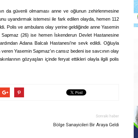
ının da güvenli olmaması anne ve oğlunun zehirlenmesine
unu uyandırmak istemesi ile fark edilen olayda, hemen 112
ldi.
Polis
ve
ambulans
olay yerine geldiğinde anne Yasemin
et Sapmaz (26) ise hemen İskenderun
Devlet Hastanesi
ne
n ardından Adana Balcalı Hastanesi’ne sevk edildi. Oğluyla
can veren Yasemin Sapmaz’ın cansız bedeni ise savcının olay
nlarının gözyaşları içinde feryat ettikleri olayla ilgili polis
Sonraki haber
Bölge Sanayicileri Bir Araya Geldi