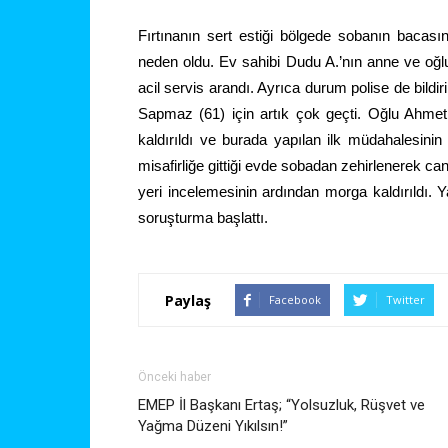
Fırtınanın sert estiği bölgede sobanın bacas
neden oldu. Ev sahibi Dudu A.’nın anne ve oğl
acil servis
arandı. Ayrıca durum polise de bildiri
Sapmaz (61) için artık çok geçti. Oğlu Ahm
kaldırıldı ve burada yapılan ilk müdahalesini
misafirliğe gittiği evde sobadan zehirlenerek 
yeri incelemesinin ardından morga kaldırıldı. Yakı
soruşturma başlattı.
Paylaş
Facebook
Twitter
Önceki haber
EMEP İl Başkanı Ertaş; “Yolsuzluk, Rüşvet ve
Yağma Düzeni Yıkılsın!”