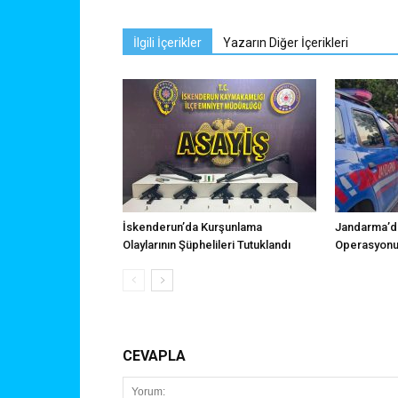
İlgili İçerikler
Yazarın Diğer İçerikleri
İskenderun’da Kurşunlama
Jandarma’da
Olaylarının Şüphelileri Tutuklandı
Operasyon
CEVAPLA