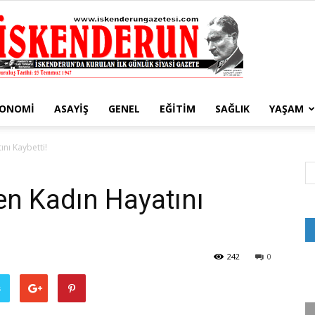
KONOMI
ASAYIŞ
GENEL
EĞITIM
SAĞLIK
YAŞAM
İskenderun
nı Kaybetti!
n Kadın Hayatını
Gazetesi
242
0
ş