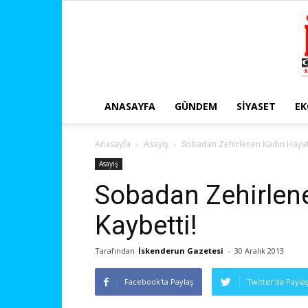
ANASAYFA
GÜNDEM
SIYASET
E
Anasayfa
Asayiş
Sobadan Zehirlenen Kadın Hayatı
Asayiş
Sobadan Zehirlene
Kaybetti!
Tarafından
İskenderun Gazetesi
-
30 Aralık 2013
Facebook'ta Paylaş
Twitter'da Payla