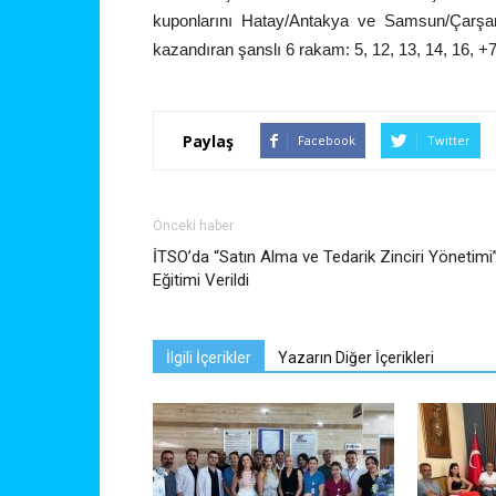
kuponlarını Hatay/Antakya ve Samsun/Çarşamba
kazandıran şanslı 6 rakam: 5, 12, 13, 14, 16, +7
Paylaş
Facebook
Twitter
Önceki haber
İTSO’da “Satın Alma ve Tedarik Zinciri Yönetimi
Eğitimi Verildi
İlgili İçerikler
Yazarın Diğer İçerikleri