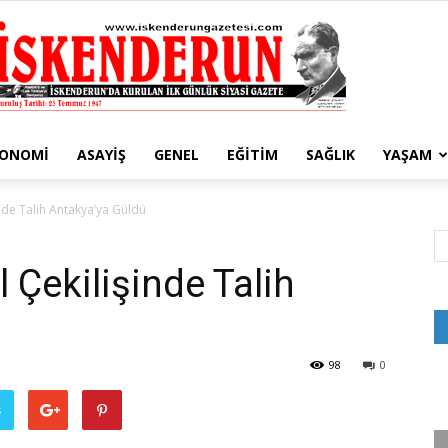
KONOMI
ASAYIŞ
GENEL
EĞITIM
SAĞLIK
YAŞAM
İskenderun
nde Talih Antakya’ya Güldü
 Çekilişinde Talih
Gazetesi
98
0
ş