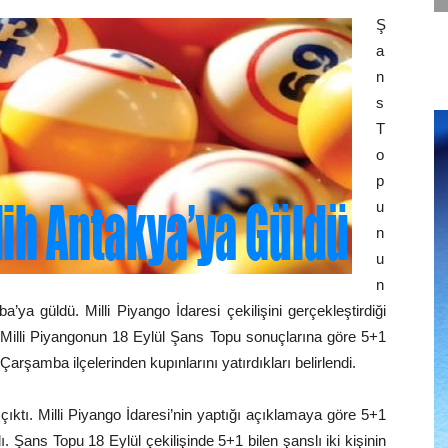
Ş
a
n
s
T
o
p
u
n
u
n
ya güldü. Milli Piyango İdaresi çekilişini gerçekleştirdiği
. Milli Piyangonun 18 Eylül Şans Topu sonuçlarına göre 5+1
arşamba ilçelerinden kupınlarını yatırdıkları belirlendi.
çıktı. Milli Piyango İdaresi’nin yaptığı açıklamaya göre 5+1
dı. Şans Topu 18 Eylül çekilişinde 5+1 bilen şanslı iki kişinin