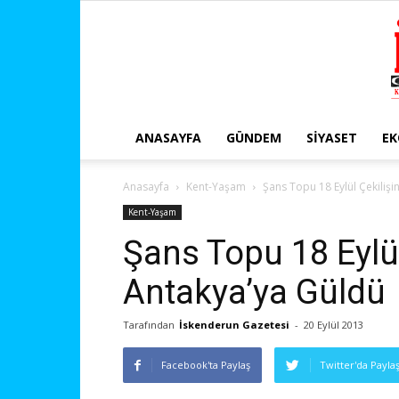
ANASAYFA
GÜNDEM
SIYASET
E
Anasayfa
Kent-Yaşam
Şans Topu 18 Eylül Çekilişi
Kent-Yaşam
Şans Topu 18 Eylül
Antakya’ya Güldü
Tarafından
İskenderun Gazetesi
-
20 Eylül 2013
Facebook'ta Paylaş
Twitter'da Payla