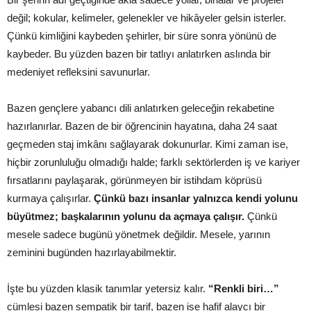
değil; kokular, kelimeler, gelenekler ve hikâyeler gelsin isterler.
Çünkü kimliğini kaybeden şehirler, bir süre sonra yönünü de
kaybeder. Bu yüzden bazen bir tatlıyı anlatırken aslında bir
medeniyet refleksini savunurlar.
Bazen gençlere yabancı dili anlatırken geleceğin rekabetine
hazırlanırlar. Bazen de bir öğrencinin hayatına, daha 24 saat
geçmeden staj imkânı sağlayarak dokunurlar. Kimi zaman ise,
hiçbir zorunluluğu olmadığı halde; farklı sektörlerden iş ve kariyer
fırsatlarını paylaşarak, görünmeyen bir istihdam köprüsü
kurmaya çalışırlar.
Çünkü bazı insanlar yalnızca kendi yolunu
büyütmez; başkalarının yolunu da açmaya çalışır.
Çünkü
mesele sadece bugünü yönetmek değildir. Mesele, yarının
zeminini bugünden hazırlayabilmektir.
İşte bu yüzden klasik tanımlar yetersiz kalır.
“Renkli biri…”
cümlesi bazen sempatik bir tarif, bazen ise hafif alaycı bir