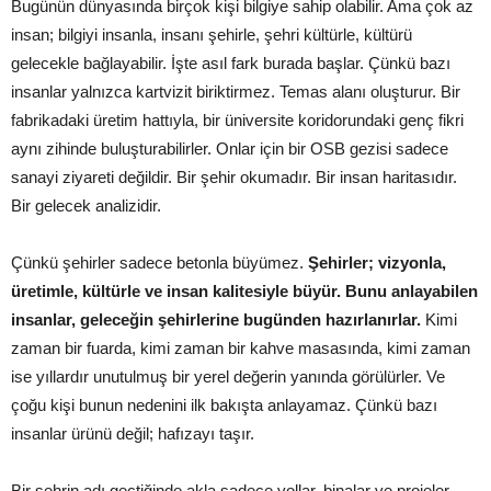
Bugünün dünyasında birçok kişi bilgiye sahip olabilir. Ama çok az
insan; bilgiyi insanla, insanı şehirle, şehri kültürle, kültürü
gelecekle bağlayabilir. İşte asıl fark burada başlar. Çünkü bazı
insanlar yalnızca kartvizit biriktirmez. Temas alanı oluşturur. Bir
fabrikadaki üretim hattıyla, bir üniversite koridorundaki genç fikri
aynı zihinde buluşturabilirler. Onlar için bir OSB gezisi sadece
sanayi ziyareti değildir. Bir şehir okumadır. Bir insan haritasıdır.
Bir gelecek analizidir.
Çünkü şehirler sadece betonla büyümez.
Şehirler; vizyonla,
üretimle, kültürle ve insan kalitesiyle büyür. Bunu anlayabilen
insanlar, geleceğin şehirlerine bugünden hazırlanırlar.
Kimi
zaman bir fuarda, kimi zaman bir kahve masasında, kimi zaman
ise yıllardır unutulmuş bir yerel değerin yanında görülürler. Ve
çoğu kişi bunun nedenini ilk bakışta anlayamaz. Çünkü bazı
insanlar ürünü değil; hafızayı taşır.
Bir şehrin adı geçtiğinde akla sadece yollar, binalar ve projeler