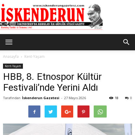
İskenderun
Anasayfa
Kent-Yaşam
Kent-Yaşam
HBB, 8. Etnospor Kültür
Gazetesi
Festivali’nde Yerini Aldı
Tarafından
İskenderun Gazetesi
-
27 Mayıs 2026
18
0