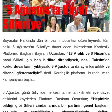
Boyacılar Parkında dün bir basın toplantısı düzenleyerek, tüm
halkı 5 Ağustos’ta Silivri’ye davet eden İskenderun Kardeşlik
Platformu Başkanı Bayram Özarslan;
“13 Aralık ve 8 Nisan’da
nasıl Silivri için hep birlikte direndiysek, nasıl Taksim’de
korku duvarlarını yıktıysak, 5 Ağustos’ta da aynı kararlılık ve
direnci göstermeliyiz”
dedi. Kardeşlik platformu burada imza
kampanyası başlattı.
5 Ağustos günü Silivri’de herkesi tarihe tanıklık etmeye davet
ettiklerini kaydeden Platform Başkanı Özarslan;
“Hepinizin
bildiği gibi Silivri zindanlarında bir partinin genel başkanı,
seçilmiş milletvekillerimiz, siyasetçilerimiz, değerli