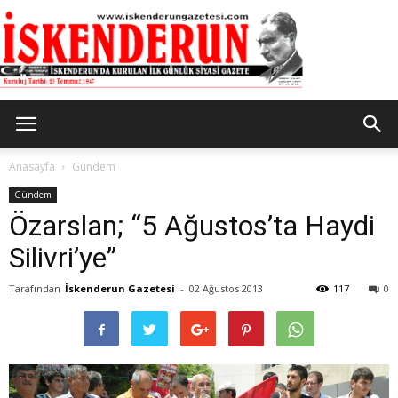
İskenderun
Anasayfa
Gündem
Gündem
Özarslan; “5 Ağustos’ta Haydi
Gazetesi
Silivri’ye”
Tarafından
İskenderun Gazetesi
-
02 Ağustos 2013
117
0