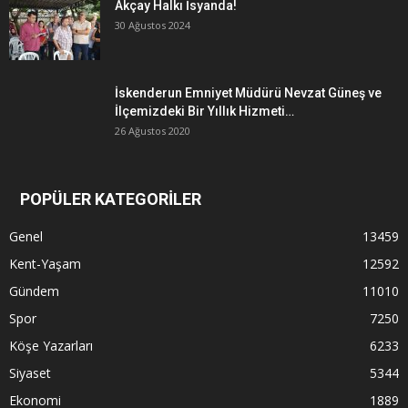
Akçay Halkı İsyanda!
30 Ağustos 2024
İskenderun Emniyet Müdürü Nevzat Güneş ve
İlçemizdeki Bir Yıllık Hizmeti…
26 Ağustos 2020
POPÜLER KATEGORİLER
Genel
13459
Kent-Yaşam
12592
Gündem
11010
Spor
7250
Köşe Yazarları
6233
Siyaset
5344
Ekonomi
1889