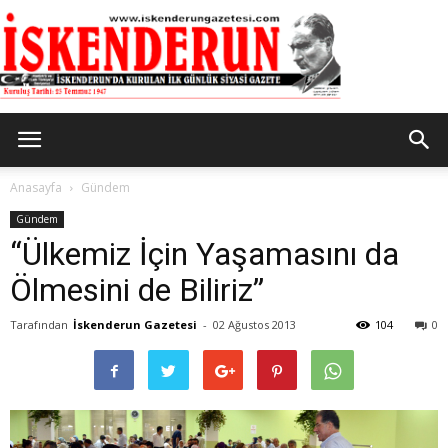
İskenderun
Anasayfa
Gündem
Gündem
“Ülkemiz İçin Yaşamasını da
Gazetesi
Ölmesini de Biliriz”
Tarafından
İskenderun Gazetesi
-
02 Ağustos 2013
104
0