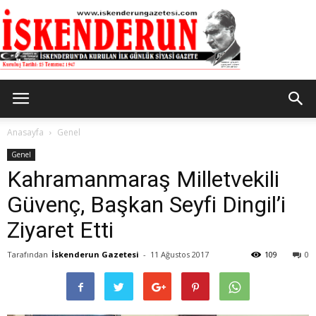
İskenderun
Anasayfa
Genel
Genel
Kahramanmaraş Milletvekili
Gazetesi
Güvenç, Başkan Seyfi Dingil’i
Ziyaret Etti
Tarafından
İskenderun Gazetesi
-
11 Ağustos 2017
109
0