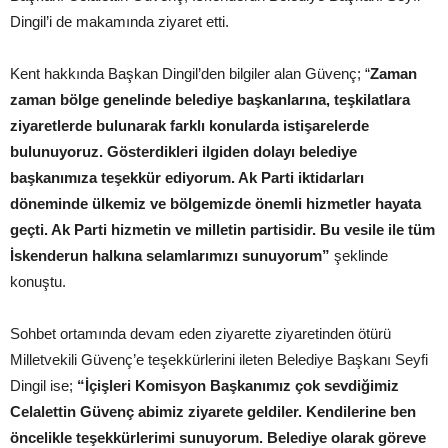
Dingil’i de makamında ziyaret etti.
Kent hakkında Başkan Dingil’den bilgiler alan Güvenç; “
Zaman
zaman bölge genelinde belediye başkanlarına, teşkilatlara
ziyaretlerde bulunarak farklı konularda istişarelerde
bulunuyoruz. Gösterdikleri ilgiden dolayı belediye
başkanımıza teşekkür ediyorum. Ak Parti iktidarları
döneminde ülkemiz ve bölgemizde önemli hizmetler hayata
geçti. Ak Parti hizmetin ve milletin partisidir. Bu vesile ile tüm
İskenderun halkına selamlarımızı sunuyorum”
şeklinde
konuştu.
Sohbet ortamında devam eden ziyarette ziyaretinden ötürü
Milletvekili Güvenç’e teşekkürlerini ileten Belediye Başkanı Seyfi
Dingil ise;
“İçişleri Komisyon Başkanımız çok sevdiğimiz
Celalettin Güvenç abimiz ziyarete geldiler. Kendilerine ben
öncelikle teşekkürlerimi sunuyorum. Belediye olarak göreve