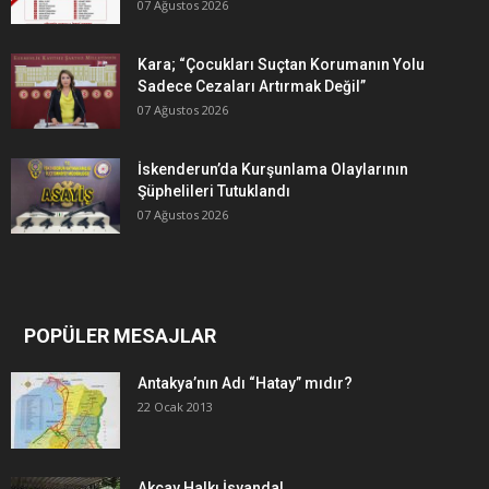
07 Ağustos 2026
Kara; “Çocukları Suçtan Korumanın Yolu
Sadece Cezaları Artırmak Değil”
07 Ağustos 2026
İskenderun’da Kurşunlama Olaylarının
Şüphelileri Tutuklandı
07 Ağustos 2026
POPÜLER MESAJLAR
Antakya’nın Adı “Hatay” mıdır?
22 Ocak 2013
Akçay Halkı İsyanda!