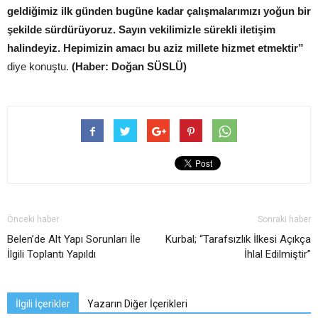
geldiğimiz ilk günden bugüne kadar çalışmalarımızı yoğun bir
şekilde sürdürüyoruz. Sayın vekilimizle sürekli iletişim
halindeyiz. Hepimizin amacı bu aziz millete hizmet etmektir”
diye konuştu.
(Haber: Doğan SÜSLÜ)
Önceki haber
Sonraki haber
Belen’de Alt Yapı Sorunları İle
Kurbal; “Tarafsızlık İlkesi Açıkça
İlgili Toplantı Yapıldı
İhlal Edilmiştir”
İlgili İçerikler
Yazarın Diğer İçerikleri