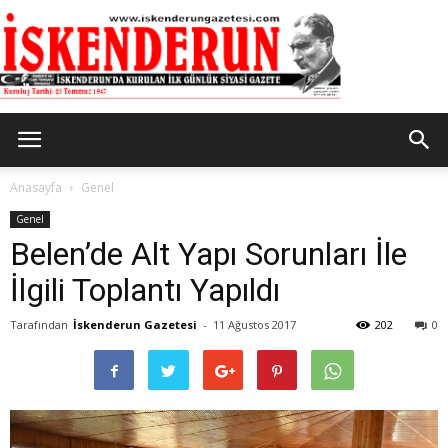
İskenderun
Anasayfa
Genel
Genel
Belen’de Alt Yapı Sorunları İle
Gazetesi
İlgili Toplantı Yapıldı
Tarafından
İskenderun Gazetesi
-
11 Ağustos 2017
202
0