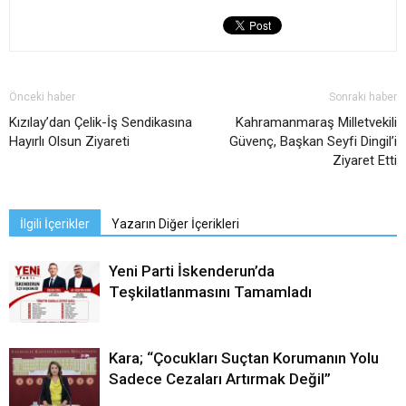
Önceki haber
Sonraki haber
Kızılay’dan Çelik-İş Sendikasına
Kahramanmaraş Milletvekili
Hayırlı Olsun Ziyareti
Güvenç, Başkan Seyfi Dingil’i
Ziyaret Etti
İlgili İçerikler
Yazarın Diğer İçerikleri
Yeni Parti İskenderun’da
Teşkilatlanmasını Tamamladı
Kara; “Çocukları Suçtan Korumanın Yolu
Sadece Cezaları Artırmak Değil”