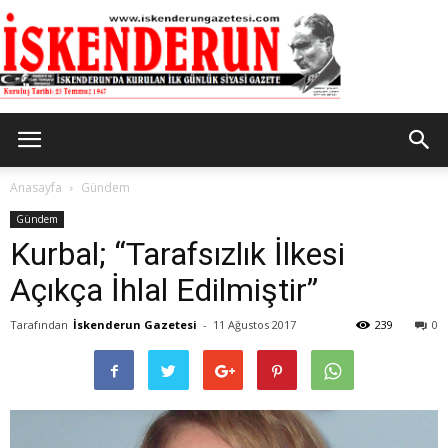
İskenderun
Anasayfa
Gündem
Gündem
Kurbal; “Tarafsızlık İlkesi
Gazetesi
Açıkça İhlal Edilmiştir”
Tarafından
İskenderun Gazetesi
-
11 Ağustos 2017
239
0