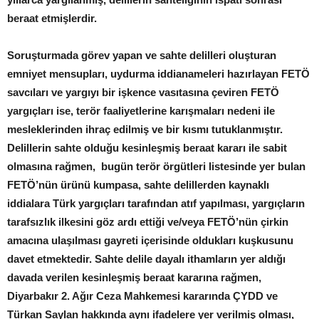
beraat etmişlerdir.
Soruşturmada görev yapan ve sahte delilleri oluşturan
emniyet mensupları, uydurma iddianameleri hazırlayan FETÖ
savcıları ve yargıyı bir işkence vasıtasına çeviren FETÖ
yargıçları ise, terör faaliyetlerine karışmaları nedeni ile
mesleklerinden ihraç edilmiş ve bir kısmı tutuklanmıştır.
Delillerin sahte olduğu kesinleşmiş beraat kararı ile sabit
olmasına rağmen, bugün terör örgütleri listesinde yer bulan
FETÖ’nün ürünü kumpasa, sahte delillerden kaynaklı
iddialara Türk yargıçları tarafından atıf yapılması, yargıçların
tarafsızlık ilkesini göz ardı ettiği ve/veya FETÖ’nün çirkin
amacına ulaşılması gayreti içerisinde oldukları kuşkusunu
davet etmektedir. Sahte delile dayalı ithamların yer aldığı
davada verilen kesinleşmiş beraat kararına rağmen,
Diyarbakır 2. Ağır Ceza Mahkemesi kararında ÇYDD ve
Türkan Saylan hakkında aynı ifadelere yer verilmiş olması,