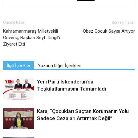
Önceki haber
Sonraki haber
Kahramanmaraş Milletvekili
Obez Çocuk Sayısı Artıyor
Güvenç, Başkan Seyfi Dingil’i
Ziyaret Etti
İlgili İçerikler
Yazarın Diğer İçerikleri
Yeni Parti İskenderun’da
Teşkilatlanmasını Tamamladı
Kara; “Çocukları Suçtan Korumanın Yolu
Sadece Cezaları Artırmak Değil”