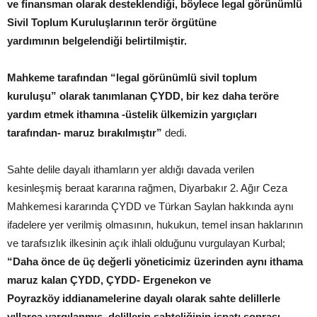
ve finansman olarak desteklendiği, böylece legal görünümlü
Sivil Toplum Kuruluşlarının terör örgütüne
yardımının belgelendiği belirtilmiştir.
Mahkeme tarafından “legal görünümlü sivil toplum
kuruluşu” olarak tanımlanan ÇYDD, bir kez daha teröre
yardım etmek ithamına -üstelik ülkemizin yargıçları
tarafından- maruz bırakılmıştır”
dedi.
Sahte delile dayalı ithamların yer aldığı davada verilen
kesinleşmiş beraat kararına rağmen, Diyarbakır 2. Ağır Ceza
Mahkemesi kararında ÇYDD ve Türkan Saylan hakkında aynı
ifadelere yer verilmiş olmasının, hukukun, temel insan haklarının
ve tarafsızlık ilkesinin açık ihlali olduğunu vurgulayan Kurbal;
“Daha önce de üç değerli yöneticimiz üzerinden aynı ithama
maruz kalan ÇYDD, ÇYDD- Ergenekon ve
Poyrazköy iddianamelerine dayalı olarak sahte delillerle
yıllarca yargılanmış, delillerin sahteliğinin ispatı sonrası