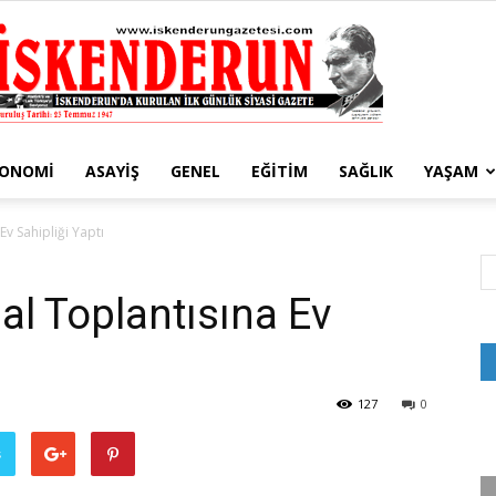
KONOMI
ASAYIŞ
GENEL
EĞITIM
SAĞLIK
YAŞAM
İskenderun
Ev Sahipliği Yaptı
al Toplantısına Ev
Gazetesi
127
0
ş