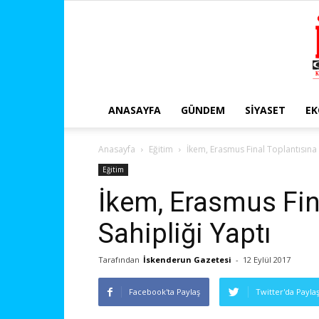
ANASAYFA
GÜNDEM
SIYASET
E
Anasayfa
Eğitim
İkem, Erasmus Final Toplantısına 
Eğitim
İkem, Erasmus Fin
Sahipliği Yaptı
Tarafından
İskenderun Gazetesi
-
12 Eylül 2017
Facebook'ta Paylaş
Twitter'da Payla