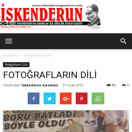
İskenderun
Anasayfa
Fotoğrafların Dili
Fotoğrafların Dili
FOTOĞRAFLARIN DİLİ
Gazetesi
Tarafından
İskenderun Gazetesi
-
31 Ocak 2013
85
0