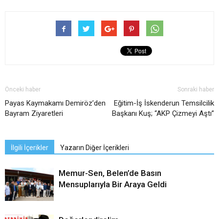
Önceki haber
Sonraki haber
Payas Kaymakamı Demiröz’den
Eğitim-İş İskenderun Temsilcilik
Bayram Ziyaretleri
Başkanı Kuş; “AKP Çizmeyi Aştı”
İlgili İçerikler
Yazarın Diğer İçerikleri
Memur-Sen, Belen’de Basın
Mensuplarıyla Bir Araya Geldi