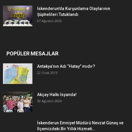
İskenderun’da Kurşunlama Olaylarının
Şüphelileri Tutuklandı
07 Ağustos 2026
POPÜLER MESAJLAR
Antakya’nın Adı “Hatay” mıdır?
22 Ocak 2013
Akçay Halkı İsyanda!
30 Ağustos 2024
İskenderun Emniyet Müdürü Nevzat Güneş ve
İlçemizdeki Bir Yıllık Hizmeti…