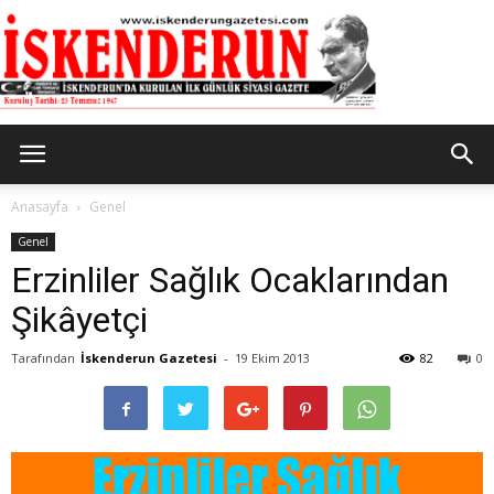
İskenderun
Anasayfa
Genel
Genel
Erzinliler Sağlık Ocaklarından
Gazetesi
Şikâyetçi
Tarafından
İskenderun Gazetesi
-
19 Ekim 2013
82
0