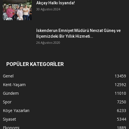
Akçay Halkı İsyanda!
30 Ağustos 2024
İskenderun Emniyet Müdürü Nevzat Güneş ve
İlçemizdeki Bir Yıllık Hizmeti…
26 Ağustos 2020
POPÜLER KATEGORİLER
Genel
13459
Kent-Yaşam
12592
Gündem
11010
Spor
7250
Köşe Yazarları
6233
Siyaset
5344
Ekonomi
1889