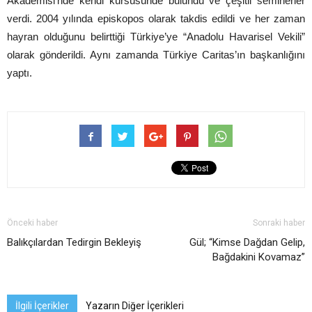
Akademisi’nde kendi kürsüsünde bulundu ve çeşitli seminerler
verdi. 2004 yılında episkopos olarak takdis edildi ve her zaman
hayran olduğunu belirttiği Türkiye’ye “Anadolu Havarisel Vekili”
olarak gönderildi. Aynı zamanda Türkiye Caritas’ın başkanlığını
yaptı.
Önceki haber
Sonraki haber
Balıkçılardan Tedirgin Bekleyiş
Gül; “Kimse Dağdan Gelip,
Bağdakini Kovamaz”
İlgili İçerikler
Yazarın Diğer İçerikleri