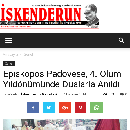
İskenderun
Anasayfa
Genel
Genel
Episkopos Padovese, 4. Ölüm
Gazetesi
Yıldönümünde Dualarla Anıldı
Tarafından
İskenderun Gazetesi
-
04 Haziran 2014
363
0