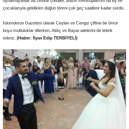
oynamayanlar da zevkle izlediler. Basın mensuplarının da eş ve
çocuklarıyla geldikleri düğün töreni çok geç saatlere kadar sürdü.
İskenderun Gazetesi olarak Ceylan ve Cengiz çiftine bir ömür
boyu mutluluklar dilerken, Aldıç ve Bayar ailelerini de tebrik
ederiz.
(Haber: İlyas Edip TERBİYELİ)