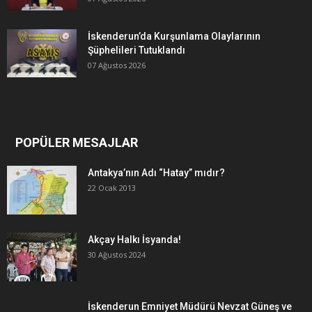
İskenderun’da Kurşunlama Olaylarının
Şüphelileri Tutuklandı
07 Ağustos 2026
POPÜLER MESAJLAR
Antakya’nın Adı “Hatay” mıdır?
22 Ocak 2013
Akçay Halkı İsyanda!
30 Ağustos 2024
İskenderun Emniyet Müdürü Nevzat Güneş ve