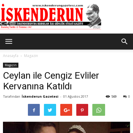
İskenderun
Anasayfa
Magazin
Magazin
Ceylan ile Cengiz Evliler
Gazetesi
Kervanına Katıldı
Tarafından
İskenderun Gazetesi
-
01 Ağustos 2017
569
0