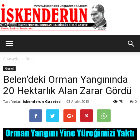
İskenderun
Anasayfa
Genel
Genel
Belen’deki Orman Yangınında
Gazetesi
20 Hektarlık Alan Zarar Gördü
Tarafından
İskenderun Gazetesi
-
03 Aralık 2013
78
0