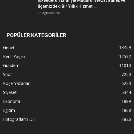
İskenderun Emniyet Müdürü Nevzat Güneş ve
İlçemizdeki Bir Yıllık Hizmeti…
26 Ağustos 2020
POPÜLER KATEGORİLER
Genel
13459
Kent-Yaşam
12592
Gündem
11010
Spor
7250
Köşe Yazarları
6233
Siyaset
5344
Ekonomi
1889
Eğitim
1868
Fotoğrafların Dili
1826