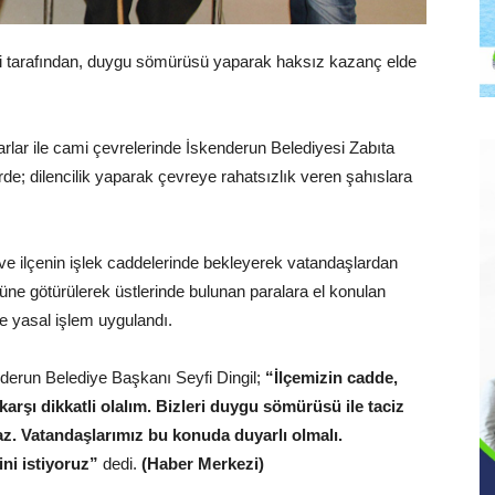
ri tarafından, duygu sömürüsü yaparak haksız kazanç elde
rlar ile cami çevrelerinde İskenderun Belediyesi Zabıta
de; dilencilik yaparak çevreye rahatsızlık veren şahıslara
ve ilçenin işlek caddelerinde bekleyerek vatandaşlardan
ğüne götürülerek üstlerinde bulunan paralara el konulan
e yasal işlem uygulandı.
nderun Belediye Başkanı Seyfi Dingil;
“İlçemizin cadde,
arşı dikkatli olalım. Bizleri duygu sömürüsü ile taciz
az. Vatandaşlarımız bu konuda duyarlı olmalı.
ni istiyoruz”
dedi.
(Haber Merkezi)