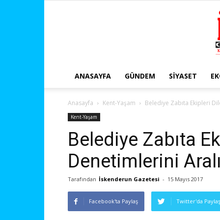
ANASAYFA
GÜNDEM
SIYASET
E
Anasayfa
Kent-Yaşam
Belediye Zabıta Ekipleri Di
Kent-Yaşam
Belediye Zabıta Eki
Denetimlerini Aral
Tarafından
İskenderun Gazetesi
-
15 Mayıs 2017
Facebook'ta Paylaş
Twitter'da Payla