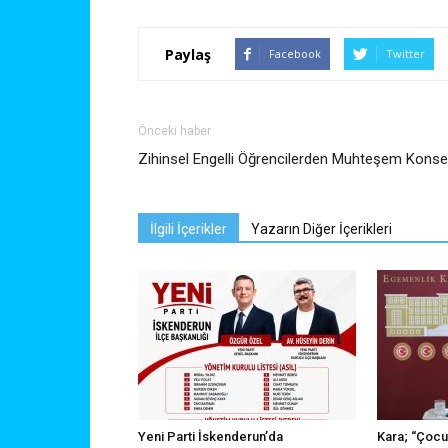
Paylaş
Facebook
Twitter
Önceki haber
Zihinsel Engelli Öğrencilerden Muhteşem Konse
İlgili İçerikler
Yazarın Diğer İçerikleri
Yeni Parti İskenderun’da
Kara; “Çocu