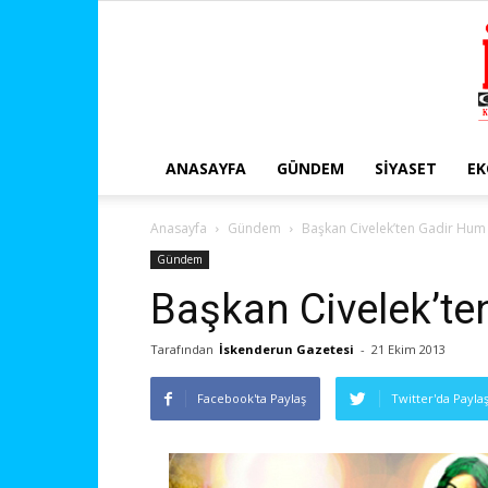
ANASAYFA
GÜNDEM
SIYASET
E
Anasayfa
Gündem
Başkan Civelek’ten Gadir Hum
Gündem
Başkan Civelek’te
Tarafından
İskenderun Gazetesi
-
21 Ekim 2013
Facebook'ta Paylaş
Twitter'da Payla