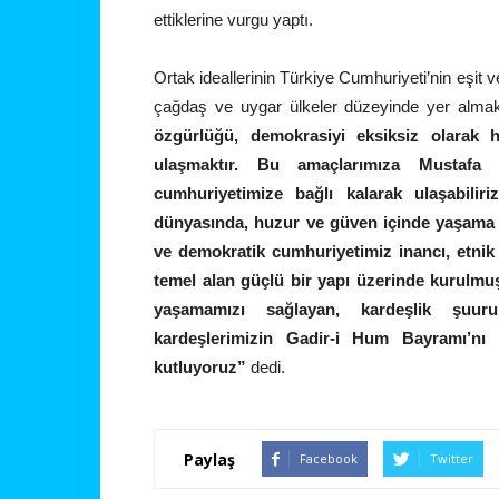
ettiklerine vurgu yaptı.
Ortak ideallerinin Türkiye Cumhuriyeti’nin eşit ve
çağdaş ve uygar ülkeler düzeyinde yer alma
özgürlüğü, demokrasiyi eksiksiz olarak 
ulaşmaktır. Bu amaçlarımıza Mustafa 
cumhuriyetimize bağlı kalarak ulaşabiliri
dünyasında, huzur ve güven içinde yaşama a
ve demokratik cumhuriyetimiz inancı, etnik 
temel alan güçlü bir yapı üzerinde kurulmu
yaşamamızı sağlayan, kardeşlik şuuru
kardeşlerimizin Gadir-i Hum Bayramı’nı k
kutluyoruz”
dedi.
Paylaş
Facebook
Twitter