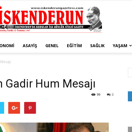
KONOMI
ASAYIŞ
GENEL
EĞITIM
SAĞLIK
YAŞAM
İskenderun
 Mesajı
n Gadir Hum Mesajı
Gazetesi
99
0
ş