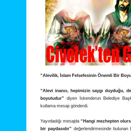
“Alevilik, İslam Felsefesinin Önemli Bir Boy
“Alevi inancı, hepimizin saygı duyduğu, değ
boyutudur”
diyen İskenderun Belediye Başk
kutlama mesajı gönderdi.
Yayınladığı mesajda
“Hangi mezhepten olursa
bir paydasıdır”
değerlendirmesinde bulunan Ba