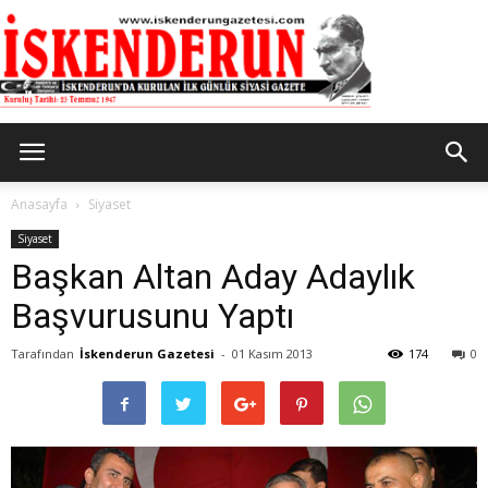
İskenderun
Anasayfa
Siyaset
Siyaset
Başkan Altan Aday Adaylık
Gazetesi
Başvurusunu Yaptı
Tarafından
İskenderun Gazetesi
-
01 Kasım 2013
174
0