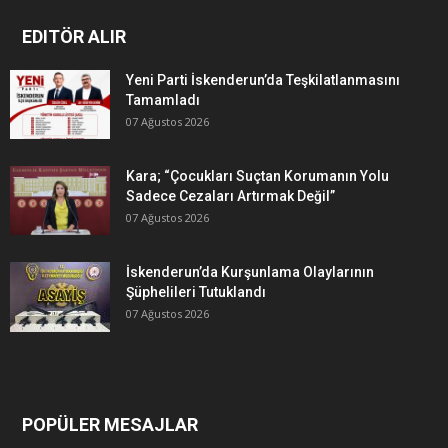
EDITÖR ALIR
Yeni Parti İskenderun’da Teşkilatlanmasını
Tamamladı
07 Ağustos 2026
Kara; “Çocukları Suçtan Korumanın Yolu
Sadece Cezaları Artırmak Değil”
07 Ağustos 2026
İskenderun’da Kurşunlama Olaylarının
Şüphelileri Tutuklandı
07 Ağustos 2026
POPÜLER MESAJLAR