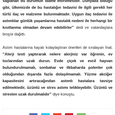
sağlanan bu durumun idame ettirilmesidir. Dünyada olduğu
gibi, ülkemizde de bu hastalığın tedavisi ile ilgili gerekli her
türlü ilaç ve malzeme bulunmaktadır. Uygun ilaç tedavisi ile
astımlılar günlük yaşamlarına hastalık nedeni ile herhangi bir
kısıtlanma olmadan devam edebilirler”
dedi ve vatandaşlara
broşür dağıttı.
Astım hastalarına hayatı kolaylaştıran önerileri de sıralayan İnat;
“Alerji testi yaptırarak nelere alerjiniz var öğrenin, ev
tozlarından uzak durun. Evde çiçek ve evcil hayvan
bulundurulmamalı, sonbahar ve ilkbaharda polenler çok
olduğundan dışarıda fazla dolaşılmamalı. Yüzme akciğer
kapasitesini artıracağından astımlı hastalara tavsiye
edilmektedir, üzüntü ve stres astımı tetikleyebilir. Üzüntü ve
stresten uzak durulmalıdır”
diye konuştu.