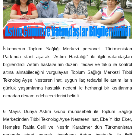
İskenderun Toplum Sağlığı Merkezi personeli, Türkmenistan
Parkında stant açarak “Astım Hastalığı” ile ilgili vatandaşları
bilgilendirdi. Astım hastalarının düzenli tedavi ve takip ile kontrol
altına alınabileceğini vurgulayan Toplum Sağlığı Merkezi Tıbbi
Teknolog Ayşe Nesteren İnat, uygun ilaç tedavisi ile astımlıların
günlük yaşamlarına hastalık nedeni ile herhangi bir kısıtlanma
olmadan devam edebileceklerini belirtti.
6 Mayıs Dünya Astım Günü münasebeti ile Toplum Sağlığı
Merkezinden Tıbbi Teknolog Ayşe Nesteren İnat, Ebe Yıldız Eker,
Hemşire Rabia Celil ve Nesrin Karaömer dün Türkmenistan
parkında stant açarak, topulumu Astım hastalığı ile ilgili