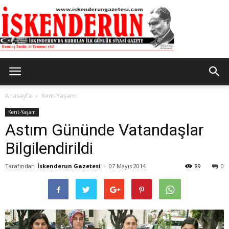
İskenderun
Anasayfa
Kent-Yaşam
Kent-Yaşam
Astım Gününde Vatandaşlar
Gazetesi
Bilgilendirildi
Tarafından
İskenderun Gazetesi
-
07 Mayıs 2014
89
0