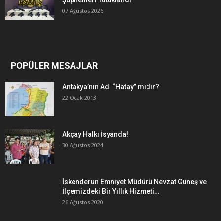
Şüphelileri Tutuklandı
07 Ağustos 2026
POPÜLER MESAJLAR
Antakya’nın Adı “Hatay” mıdır?
22 Ocak 2013
Akçay Halkı İsyanda!
30 Ağustos 2024
İskenderun Emniyet Müdürü Nevzat Güneş ve
İlçemizdeki Bir Yıllık Hizmeti…
26 Ağustos 2020