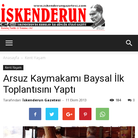
İskenderun
Anasayfa
Kent-Yaşam
Kent-Yaşam
Arsuz Kaymakamı Baysal İlk
Gazetesi
Toplantısını Yaptı
Tarafından
İskenderun Gazetesi
-
11 Ekim 2013
184
0