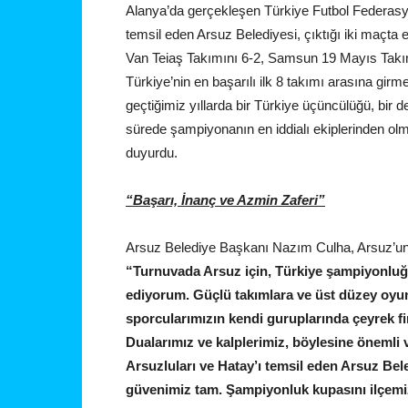
Alanya’da gerçekleşen Türkiye Futbol Federasy
temsil eden Arsuz Belediyesi, çıktığı iki maçta el
Van Teiaş Takımını 6-2, Samsun 19 Mayıs Takımı
Türkiye’nin en başarılı ilk 8 takımı arasına gir
geçtiğimiz yıllarda bir Türkiye üçüncülüğü, bir 
sürede şampiyonanın en iddialı ekiplerinden olm
duyurdu.
“Başarı, İnanç ve Azmin Zaferi”
Arsuz Belediye Başkanı Nazım Culha, Arsuz’un a
“Turnuvada Arsuz için, Türkiye şampiyonluğu
ediyorum. Güçlü takımlara ve üst düzey oyu
sporcularımızın kendi guruplarında çeyrek fi
Dualarımız ve kalplerimiz, böylesine önemli
Arsuzluları ve Hatay’ı temsil eden Arsuz Bele
güvenimiz tam. Şampiyonluk kupasını ilçemi