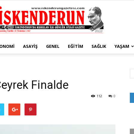
KONOMI
ASAYIŞ
GENEL
EĞITIM
SAĞLIK
YAŞAM
İskenderun
Çeyrek Finalde
Gazetesi
112
0
ş