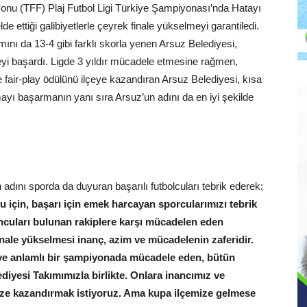
onu (TFF) Plaj Futbol Ligi Türkiye Şampiyonası’nda Hatayı
de ettiği galibiyetlerle çeyrek finale yükselmeyi garantiledi.
nı da 13-4 gibi farklı skorla yenen Arsuz Belediyesi,
meyi başardı. Ligde 3 yıldır mücadele etmesine rağmen,
de fair-play ödülünü ilçeye kazandıran Arsuz Belediyesi, kısa
ayı başarmanın yanı sıra Arsuz’un adını da en iyi şekilde
dını sporda da duyuran başarılı futbolcuları tebrik ederek;
 için, başarı için emek harcayan sporcularımızı tebrik
ncuları bulunan rakiplere karşı mücadelen eden
nale yükselmesi inanç, azim ve mücadelenin zaferidir.
 ve anlamlı bir şampiyonada mücadele eden, bütün
diyesi Takımımızla birlikte. Onlara inancımız ve
ze kazandırmak istiyoruz. Ama kupa ilçemize gelmese