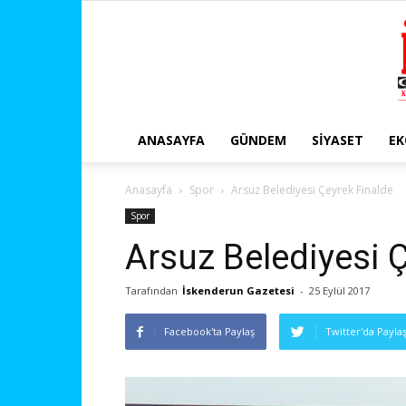
ANASAYFA
GÜNDEM
SIYASET
E
Anasayfa
Spor
Arsuz Belediyesi Çeyrek Finalde
Spor
Arsuz Belediyesi 
Tarafından
İskenderun Gazetesi
-
25 Eylül 2017
Facebook'ta Paylaş
Twitter'da Payla