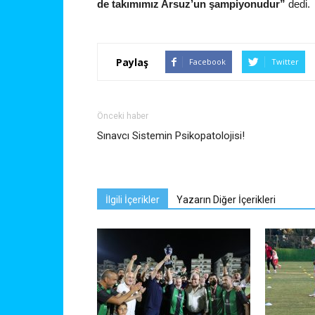
de takımımız Arsuz’un şampiyonudur”
dedi.
Paylaş
Facebook
Twitter
Önceki haber
Sınavcı Sistemin Psikopatolojisi!
İlgili İçerikler
Yazarın Diğer İçerikleri