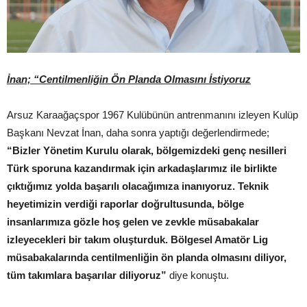
İnan; “Centilmenliğin Ön Planda Olmasını İstiyoruz
Arsuz Karaağaçspor 1967 Kulübünün antrenmanını izleyen Kulüp
Başkanı Nevzat İnan, daha sonra yaptığı değerlendirmede;
“Bizler Yönetim Kurulu olarak, bölgemizdeki genç nesilleri
Türk sporuna kazandırmak için arkadaşlarımız ile birlikte
çıktığımız yolda başarılı olacağımıza inanıyoruz. Teknik
heyetimizin verdiği raporlar doğrultusunda, bölge
insanlarımıza gözle hoş gelen ve zevkle müsabakalar
izleyecekleri bir takım oluşturduk. Bölgesel Amatör Lig
müsabakalarında centilmenliğin ön planda olmasını diliyor,
tüm takımlara başarılar diliyoruz”
diye konuştu.