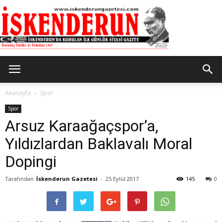
İskenderun
Anasayfa
Spor
Spor
Arsuz Karaağaçspor’a,
Gazetesi
Yıldızlardan Baklavalı Moral
Dopingi
Tarafından
İskenderun Gazetesi
-
25 Eylül 2017
145
0